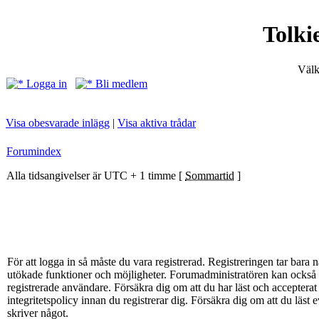
Tolki
Välk
Logga in
Bli medlem
Visa obesvarade inlägg
|
Visa aktiva trådar
Forumindex
Alla tidsangivelser är UTC + 1 timme [
Sommartid
]
För att logga in så måste du vara registrerad. Registreringen tar bar
utökade funktioner och möjligheter. Forumadministratören kan också g
registrerade användare. Försäkra dig om att du har läst och acceptera
integritetspolicy innan du registrerar dig. Försäkra dig om att du läst
skriver något.