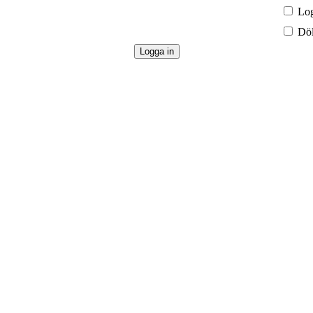
Log
Döl