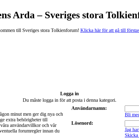
ens Arda – Sveriges stora Tolkie
ommen till Sveriges stora Tolkienforum!
Klicka här för att gå till första
Logga in
Du måste logga in för att posta i denna kategori.
Användarnamn:
a någon minut men ger dig nya och
Bli me
e extra behörigheter till
Lösenord:
t våra användarvillkor och vår
Jag har
 eventuella forumregler innan du
Skicka