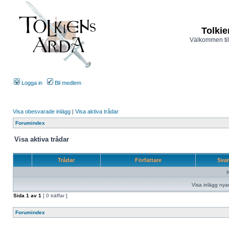
Tolkie
Välkommen til
Logga in
Bli medlem
Visa obesvarade inlägg
|
Visa aktiva trådar
Forumindex
Visa aktiva trådar
Trådar
Författare
Sva
I
Visa inlägg nya
Sida
1
av
1
[ 0 träffar ]
Forumindex