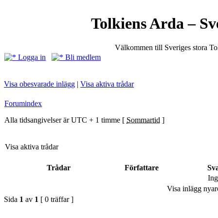
Tolkiens Arda – Sv
Välkommen till Sveriges stora T
Logga in
Bli medlem
Visa obesvarade inlägg
|
Visa aktiva trådar
Forumindex
Alla tidsangivelser är UTC + 1 timme [
Sommartid
]
Visa aktiva trådar
Trådar
Författare
Sv
Ing
Visa inlägg nyar
Sida
1
av
1
[ 0 träffar ]