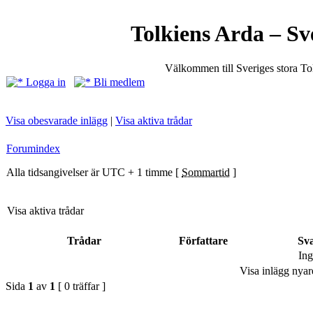
Tolkiens Arda – Sv
Välkommen till Sveriges stora T
Logga in
Bli medlem
Visa obesvarade inlägg
|
Visa aktiva trådar
Forumindex
Alla tidsangivelser är UTC + 1 timme [
Sommartid
]
Visa aktiva trådar
Trådar
Författare
Sv
Ing
Visa inlägg nyar
Sida
1
av
1
[ 0 träffar ]