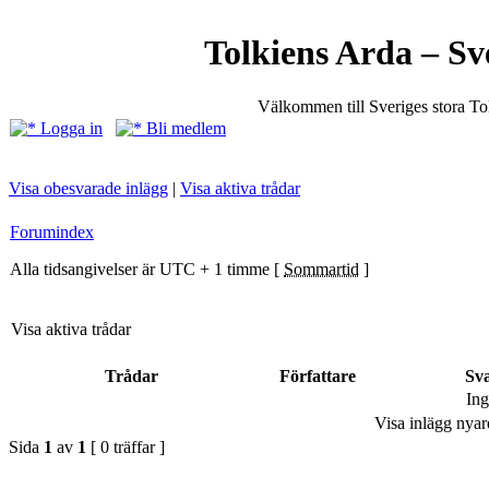
Tolkiens Arda – Sv
Välkommen till Sveriges stora T
Logga in
Bli medlem
Visa obesvarade inlägg
|
Visa aktiva trådar
Forumindex
Alla tidsangivelser är UTC + 1 timme [
Sommartid
]
Visa aktiva trådar
Trådar
Författare
Sv
Ing
Visa inlägg nyar
Sida
1
av
1
[ 0 träffar ]