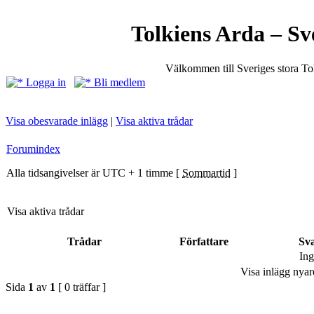
Tolkiens Arda – Sv
Välkommen till Sveriges stora T
Logga in
Bli medlem
Visa obesvarade inlägg
|
Visa aktiva trådar
Forumindex
Alla tidsangivelser är UTC + 1 timme [
Sommartid
]
Visa aktiva trådar
Trådar
Författare
Sv
Ing
Visa inlägg nyar
Sida
1
av
1
[ 0 träffar ]