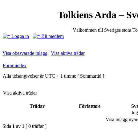
Tolkiens Arda – Sv
Välkommen till Sveriges stora T
Logga in
Bli medlem
Visa obesvarade inlägg
|
Visa aktiva trådar
Forumindex
Alla tidsangivelser är UTC + 1 timme [
Sommartid
]
Visa aktiva trådar
Trådar
Författare
Sv
Ing
Visa inlägg nyar
Sida
1
av
1
[ 0 träffar ]