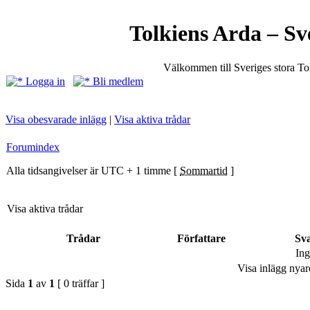
Tolkiens Arda – Sv
Välkommen till Sveriges stora T
Logga in
Bli medlem
Visa obesvarade inlägg
|
Visa aktiva trådar
Forumindex
Alla tidsangivelser är UTC + 1 timme [
Sommartid
]
Visa aktiva trådar
Trådar
Författare
Sv
Ing
Visa inlägg nyar
Sida
1
av
1
[ 0 träffar ]