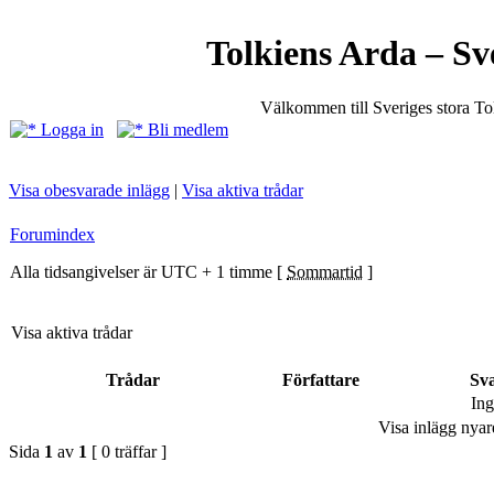
Tolkiens Arda – Sv
Välkommen till Sveriges stora T
Logga in
Bli medlem
Visa obesvarade inlägg
|
Visa aktiva trådar
Forumindex
Alla tidsangivelser är UTC + 1 timme [
Sommartid
]
Visa aktiva trådar
Trådar
Författare
Sv
Ing
Visa inlägg nyar
Sida
1
av
1
[ 0 träffar ]