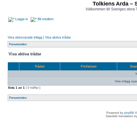
Tolkiens Arda – 
Välkommen till Sveriges stora 
Logga in
Bli medlem
Visa obesvarade inlägg
|
Visa aktiva trådar
Forumindex
Visa aktiva trådar
Trådar
Författare
Sva
I
Visa inlägg nya
Sida
1
av
1
[ 0 träffar ]
Forumindex
Powered by
phpBB
©
Swedish translation 