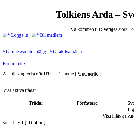
Tolkiens Arda – Sv
Välkommen till Sveriges stora T
Logga in
Bli medlem
Visa obesvarade inlägg
|
Visa aktiva trådar
Forumindex
Alla tidsangivelser är UTC + 1 timme [
Sommartid
]
Visa aktiva trådar
Trådar
Författare
Sv
Ing
Visa inlägg nyar
Sida
1
av
1
[ 0 träffar ]