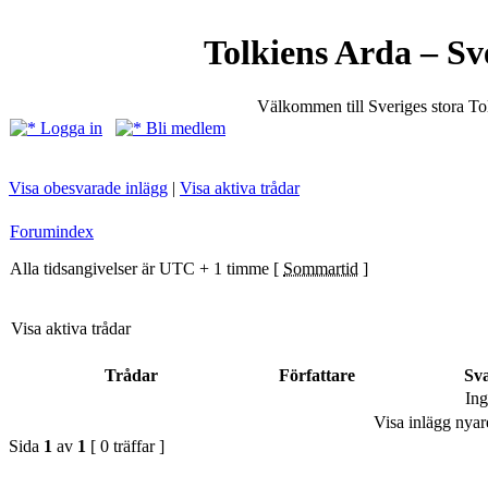
Tolkiens Arda – Sv
Välkommen till Sveriges stora T
Logga in
Bli medlem
Visa obesvarade inlägg
|
Visa aktiva trådar
Forumindex
Alla tidsangivelser är UTC + 1 timme [
Sommartid
]
Visa aktiva trådar
Trådar
Författare
Sv
Ing
Visa inlägg nyar
Sida
1
av
1
[ 0 träffar ]