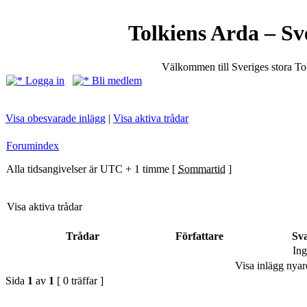
Tolkiens Arda – Sv
Välkommen till Sveriges stora T
Logga in
Bli medlem
Visa obesvarade inlägg
|
Visa aktiva trådar
Forumindex
Alla tidsangivelser är UTC + 1 timme [
Sommartid
]
Visa aktiva trådar
Trådar
Författare
Sv
Ing
Visa inlägg nyar
Sida
1
av
1
[ 0 träffar ]