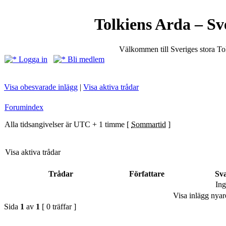
Tolkiens Arda – Sv
Välkommen till Sveriges stora T
Logga in
Bli medlem
Visa obesvarade inlägg
|
Visa aktiva trådar
Forumindex
Alla tidsangivelser är UTC + 1 timme [
Sommartid
]
Visa aktiva trådar
Trådar
Författare
Sv
Ing
Visa inlägg nyar
Sida
1
av
1
[ 0 träffar ]