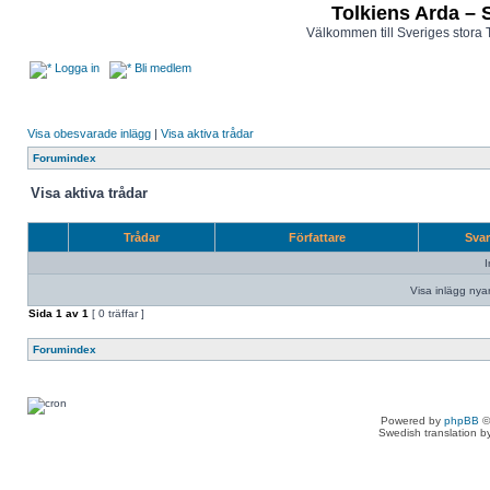
Tolkiens Arda – 
Välkommen till Sveriges stora 
Logga in
Bli medlem
Visa obesvarade inlägg
|
Visa aktiva trådar
Forumindex
Visa aktiva trådar
Trådar
Författare
Sva
I
Visa inlägg nya
Sida
1
av
1
[ 0 träffar ]
Forumindex
Powered by
phpBB
©
Swedish translation 