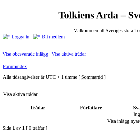
Tolkiens Arda – Sv
Välkommen till Sveriges stora T
Logga in
Bli medlem
Visa obesvarade inlägg
|
Visa aktiva trådar
Forumindex
Alla tidsangivelser är UTC + 1 timme [
Sommartid
]
Visa aktiva trådar
Trådar
Författare
Sv
Ing
Visa inlägg nyar
Sida
1
av
1
[ 0 träffar ]