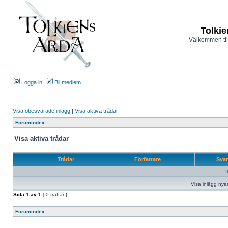
Tolkie
Välkommen til
Logga in
Bli medlem
Visa obesvarade inlägg
|
Visa aktiva trådar
Forumindex
Visa aktiva trådar
Trådar
Författare
Sva
I
Visa inlägg nya
Sida
1
av
1
[ 0 träffar ]
Forumindex