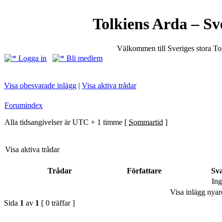
Tolkiens Arda – Sv
Välkommen till Sveriges stora T
Logga in
Bli medlem
Visa obesvarade inlägg
|
Visa aktiva trådar
Forumindex
Alla tidsangivelser är UTC + 1 timme [
Sommartid
]
Visa aktiva trådar
Trådar
Författare
Sv
Ing
Visa inlägg nyar
Sida
1
av
1
[ 0 träffar ]