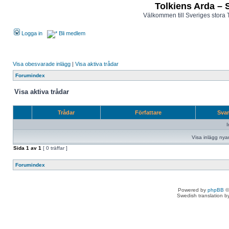
Tolkiens Arda – 
Välkommen till Sveriges stora 
Logga in
Bli medlem
Visa obesvarade inlägg
|
Visa aktiva trådar
Forumindex
Visa aktiva trådar
Trådar
Författare
Sva
I
Visa inlägg nya
Sida
1
av
1
[ 0 träffar ]
Forumindex
Powered by
phpBB
©
Swedish translation 