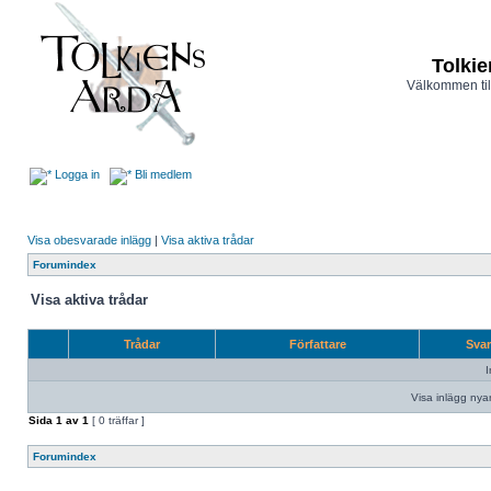
Tolkie
Välkommen til
Logga in
Bli medlem
Visa obesvarade inlägg
|
Visa aktiva trådar
Forumindex
Visa aktiva trådar
Trådar
Författare
Sva
I
Visa inlägg nya
Sida
1
av
1
[ 0 träffar ]
Forumindex