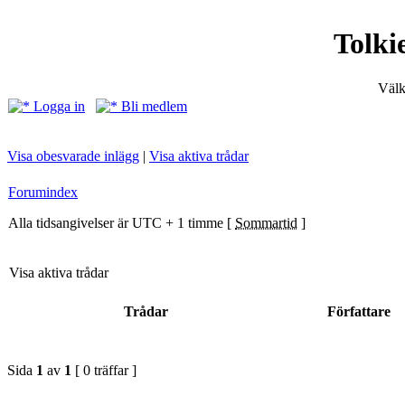
Tolki
Välk
Logga in
Bli medlem
Visa obesvarade inlägg
|
Visa aktiva trådar
Forumindex
Alla tidsangivelser är UTC + 1 timme [
Sommartid
]
Visa aktiva trådar
Trådar
Författare
Sida
1
av
1
[ 0 träffar ]