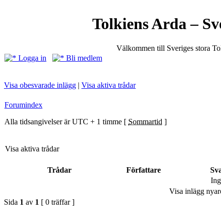
Tolkiens Arda – Sv
Välkommen till Sveriges stora T
Logga in
Bli medlem
Visa obesvarade inlägg
|
Visa aktiva trådar
Forumindex
Alla tidsangivelser är UTC + 1 timme [
Sommartid
]
Visa aktiva trådar
Trådar
Författare
Sv
Ing
Visa inlägg nyar
Sida
1
av
1
[ 0 träffar ]