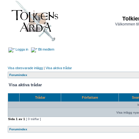
Tolkie
Välkommen til
Logga in
Bli medlem
Visa obesvarade inlägg
|
Visa aktiva trådar
Forumindex
Visa aktiva trådar
Trådar
Författare
Sva
I
Visa inlägg nya
Sida
1
av
1
[ 0 träffar ]
Forumindex