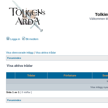
Tolkie
Välkommen til
Logga in
Bli medlem
Visa obesvarade inlägg
|
Visa aktiva trådar
Forumindex
Visa aktiva trådar
Trådar
Författare
Sva
I
Visa inlägg nya
Sida
1
av
1
[ 0 träffar ]
Forumindex