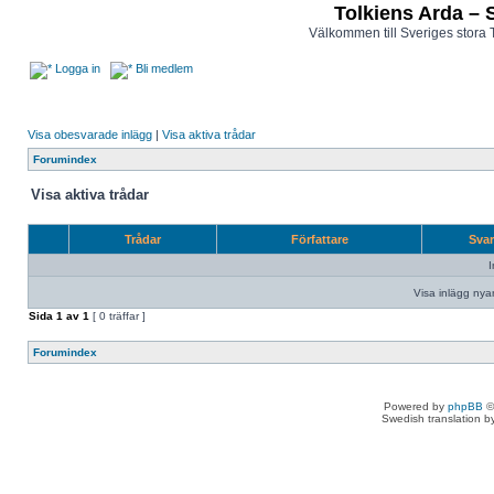
Tolkiens Arda – 
Välkommen till Sveriges stora 
Logga in
Bli medlem
Visa obesvarade inlägg
|
Visa aktiva trådar
Forumindex
Visa aktiva trådar
Trådar
Författare
Sva
I
Visa inlägg nya
Sida
1
av
1
[ 0 träffar ]
Forumindex
Powered by
phpBB
©
Swedish translation 