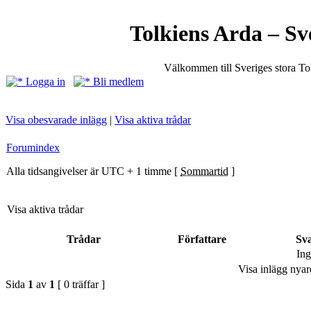
Tolkiens Arda – Sv
Välkommen till Sveriges stora T
Logga in
Bli medlem
Visa obesvarade inlägg
|
Visa aktiva trådar
Forumindex
Alla tidsangivelser är UTC + 1 timme [
Sommartid
]
Visa aktiva trådar
Trådar
Författare
Sv
Ing
Visa inlägg nyar
Sida
1
av
1
[ 0 träffar ]