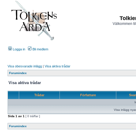
Tolkie
Välkommen til
Logga in
Bli medlem
Visa obesvarade inlägg
|
Visa aktiva trådar
Forumindex
Visa aktiva trådar
Trådar
Författare
Sva
I
Visa inlägg nya
Sida
1
av
1
[ 0 träffar ]
Forumindex