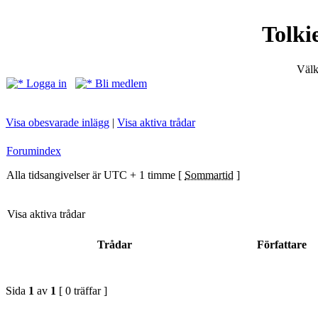
Tolki
Välk
Logga in
Bli medlem
Visa obesvarade inlägg
|
Visa aktiva trådar
Forumindex
Alla tidsangivelser är UTC + 1 timme [
Sommartid
]
Visa aktiva trådar
Trådar
Författare
Sida
1
av
1
[ 0 träffar ]