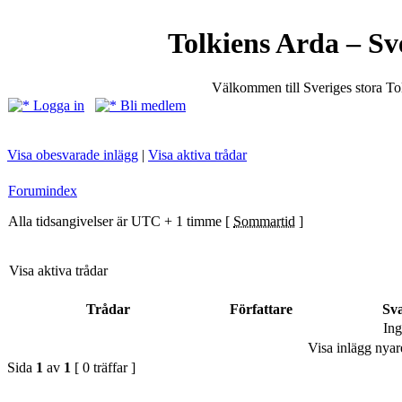
Tolkiens Arda – Sv
Välkommen till Sveriges stora T
Logga in
Bli medlem
Visa obesvarade inlägg
|
Visa aktiva trådar
Forumindex
Alla tidsangivelser är UTC + 1 timme [
Sommartid
]
Visa aktiva trådar
Trådar
Författare
Sv
Ing
Visa inlägg nyar
Sida
1
av
1
[ 0 träffar ]