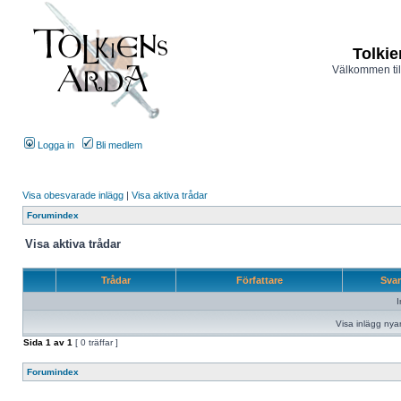
Tolkie
Välkommen til
Logga in
Bli medlem
Visa obesvarade inlägg
|
Visa aktiva trådar
Forumindex
Visa aktiva trådar
Trådar
Författare
Sva
I
Visa inlägg nya
Sida
1
av
1
[ 0 träffar ]
Forumindex