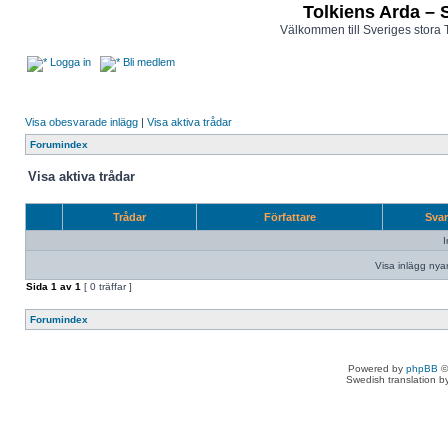
Tolkiens Arda – 
Välkommen till Sveriges stora 
Logga in
Bli medlem
Visa obesvarade inlägg
|
Visa aktiva trådar
Forumindex
Visa aktiva trådar
Trådar
Författare
Sva
I
Visa inlägg nya
Sida
1
av
1
[ 0 träffar ]
Forumindex
Powered by
phpBB
©
Swedish translation 