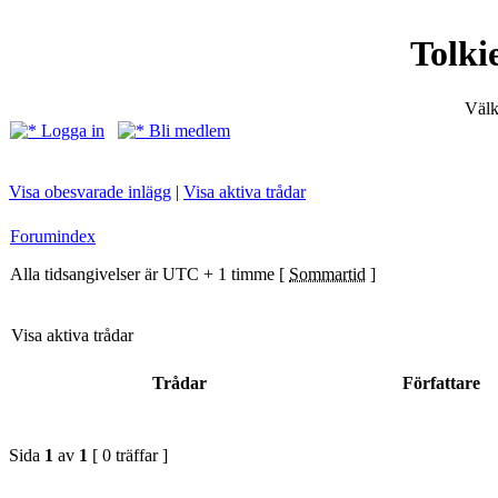
Tolki
Välk
Logga in
Bli medlem
Visa obesvarade inlägg
|
Visa aktiva trådar
Forumindex
Alla tidsangivelser är UTC + 1 timme [
Sommartid
]
Visa aktiva trådar
Trådar
Författare
Sida
1
av
1
[ 0 träffar ]