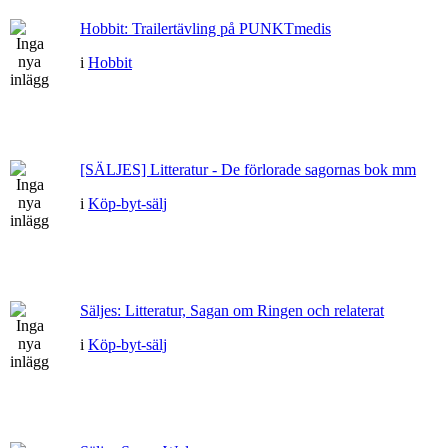
Hobbit: Trailertävling på PUNKTmedis
i
Hobbit
[SÄLJES] Litteratur - De förlorade sagornas bok mm
i
Köp-byt-sälj
Säljes: Litteratur, Sagan om Ringen och relaterat
i
Köp-byt-sälj