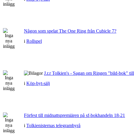
Någon som spelat The One Ring från Cubicle 7?
i
Rollspel
J.r.r Tolkien's - Sagan om Ringen "bild-bok" till
i
Köp-byt-sälj
Förfest till midnattspremiären på sf-bokhandeln 18-21
i
Tolkienisternas telegrambyrå