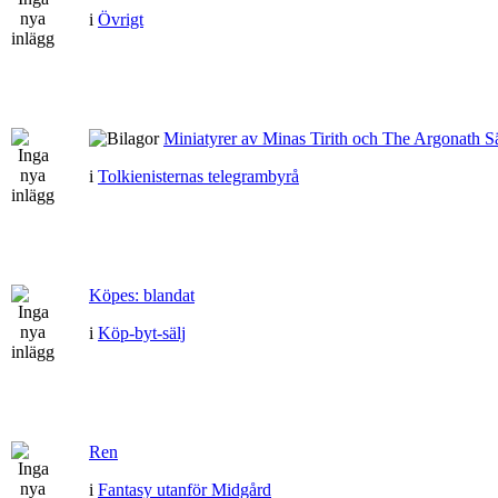
i
Övrigt
Miniatyrer av Minas Tirith och The Argonath Sä
i
Tolkienisternas telegrambyrå
Köpes: blandat
i
Köp-byt-sälj
Ren
i
Fantasy utanför Midgård