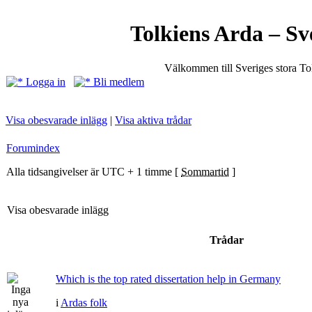
Tolkiens Arda – Sv
Välkommen till Sveriges stora T
Logga in
Bli medlem
Visa obesvarade inlägg
|
Visa aktiva trådar
Forumindex
Alla tidsangivelser är UTC + 1 timme [
Sommartid
]
Visa obesvarade inlägg
Trådar
Which is the top rated dissertation help in Germany
i
Ardas folk