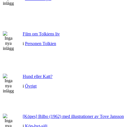
Film om Tolkiens liv
i
Personen Tolkien
Hund eller Katt?
i
Övrigt
[Köpes] Bilbo (1962) med illustrationer av Tove Jansson
i
Köp-byt-sälj