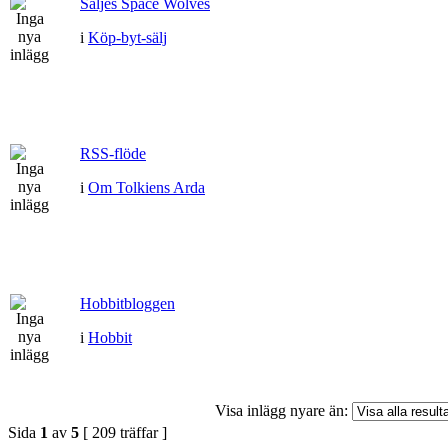
Säljes Space Wolves
i
Köp-byt-sälj
RSS-flöde
i
Om Tolkiens Arda
Hobbitbloggen
i
Hobbit
Visa inlägg nyare än:
Sida
1
av
5
[ 209 träffar ]