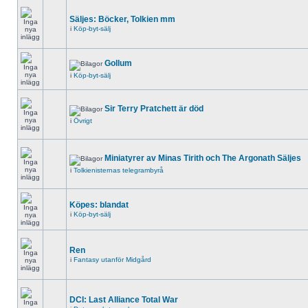
Säljes: Böcker, Tolkien mm
i
Köp-byt-sälj
Gollum
i
Köp-byt-sälj
Sir Terry Pratchett är död
i
Övrigt
Miniatyrer av Minas Tirith och The Argonath Säljes
i
Tolkienisternas telegrambyrå
Köpes: blandat
i
Köp-byt-sälj
Ren
i
Fantasy utanför Midgård
DCI: Last Alliance Total War