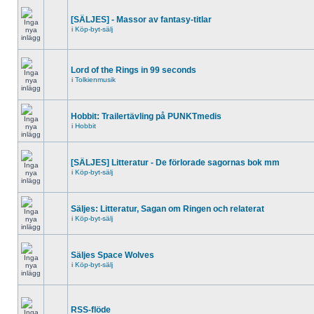
[SÄLJES] - Massor av fantasy-titlar
i
Köp-byt-sälj
Lord of the Rings in 99 seconds
i
Tolkienmusik
Hobbit: Trailertävling på PUNKTmedis
i
Hobbit
[SÄLJES] Litteratur - De förlorade sagornas bok mm
i
Köp-byt-sälj
Säljes: Litteratur, Sagan om Ringen och relaterat
i
Köp-byt-sälj
Säljes Space Wolves
i
Köp-byt-sälj
RSS-flöde