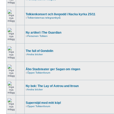
Tolkienkonsert och livepodd i Nacka kyrka 25/11
i
Tolkienisternas telegrambyrå
Ny artikel i The Guardian
i
Personen Tolkien
The fall of Gondolin
i
Andra böcker
Åbo Stadsteater ger Sagan om ringen
i
Öppet Tolkienforum
Ny bok: The Lay of Aotrou and Itroun
i
Andra böcker
Supernöjd med mitt köp!
i
Öppet Tolkienforum