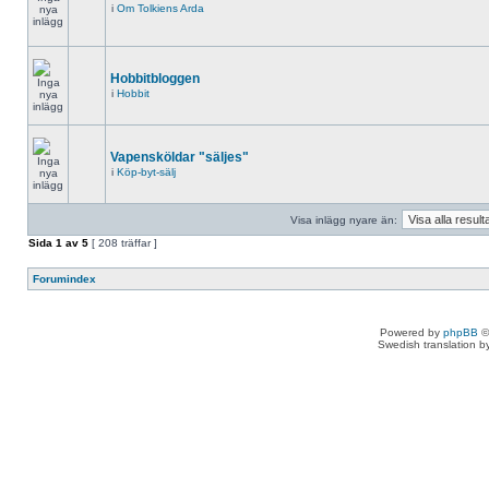
i
Om Tolkiens Arda
Hobbitbloggen
i
Hobbit
Vapensköldar "säljes"
i
Köp-byt-sälj
Visa inlägg nyare än:
Sida
1
av
5
[ 208 träffar ]
Forumindex
Powered by
phpBB
©
Swedish translation 