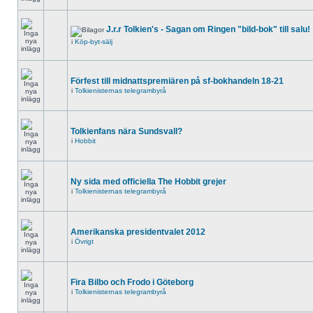
J.r.r Tolkien's - Sagan om Ringen "bild-bok" till salu!
i
Köp-byt-sälj
Förfest till midnattspremiären på sf-bokhandeln 18-21
i
Tolkienisternas telegrambyrå
Tolkienfans nära Sundsvall?
i
Hobbit
Ny sida med officiella The Hobbit grejer
i
Tolkienisternas telegrambyrå
Amerikanska presidentvalet 2012
i
Övrigt
Fira Bilbo och Frodo i Göteborg
i
Tolkienisternas telegrambyrå