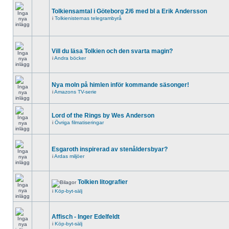
Tolkiensamtal i Göteborg 2/6 med bl a Erik Andersson
i
Tolkienisternas telegrambyrå
Vill du läsa Tolkien och den svarta magin?
i
Andra böcker
Nya moln på himlen inför kommande säsonger!
i
Amazons TV-serie
Lord of the Rings by Wes Anderson
i
Övriga filmatiseringar
Esgaroth inspirerad av stenåldersbyar?
i
Ardas miljöer
Tolkien litografier
i
Köp-byt-sälj
Affisch - Inger Edelfeldt
i
Köp-byt-sälj