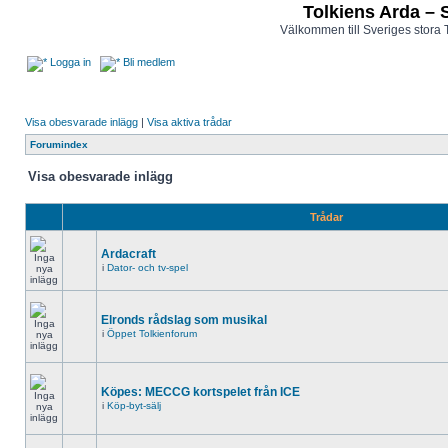
Tolkiens Arda – 
Välkommen till Sveriges stora 
Logga in
Bli medlem
Visa obesvarade inlägg
|
Visa aktiva trådar
Forumindex
Visa obesvarade inlägg
Trådar
Ardacraft
i
Dator- och tv-spel
Elronds rådslag som musikal
i
Öppet Tolkienforum
Köpes: MECCG kortspelet från ICE
i
Köp-byt-sälj