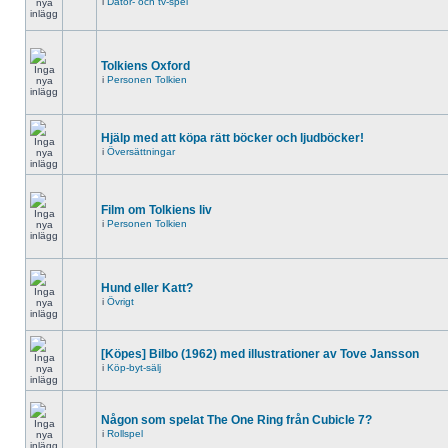
i
Dator- och tv-spel
Tolkiens Oxford
i
Personen Tolkien
Hjälp med att köpa rätt böcker och ljudböcker!
i
Översättningar
Film om Tolkiens liv
i
Personen Tolkien
Hund eller Katt?
i
Övrigt
[Köpes] Bilbo (1962) med illustrationer av Tove Jansson
i
Köp-byt-sälj
Någon som spelat The One Ring från Cubicle 7?
i
Rollspel