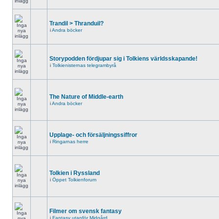
Trandil > Thranduil?
i
Andra böcker
Storypodden fördjupar sig i Tolkiens världsskapande!
i
Tolkienisternas telegrambyrå
The Nature of Middle-earth
i
Andra böcker
Upplage- och försäljningssiffror
i
Ringarnas herre
Tolkien i Ryssland
i
Öppet Tolkienforum
Filmer om svensk fantasy
i
Fantasy utanför Midgård