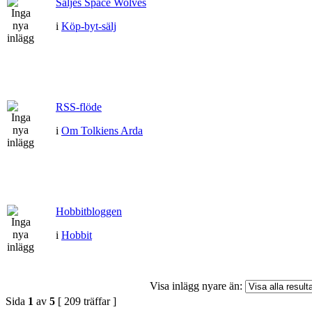
Säljes Space Wolves
i
Köp-byt-sälj
RSS-flöde
i
Om Tolkiens Arda
Hobbitbloggen
i
Hobbit
Visa inlägg nyare än:
Sida
1
av
5
[ 209 träffar ]