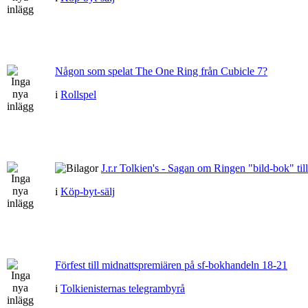
Någon som spelat The One Ring från Cubicle 7?
i
Rollspel
J.r.r Tolkien's - Sagan om Ringen "bild-bok" till
i
Köp-byt-sälj
Förfest till midnattspremiären på sf-bokhandeln 18-21
i
Tolkienisternas telegrambyrå