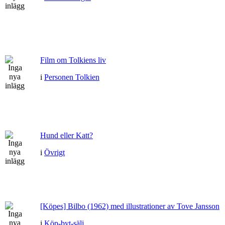
Film om Tolkiens liv
i
Personen Tolkien
Hund eller Katt?
i
Övrigt
[Köpes] Bilbo (1962) med illustrationer av Tove Jansson
i
Köp-byt-sälj