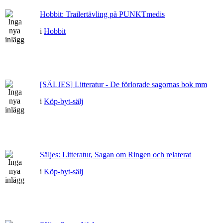
Hobbit: Trailertävling på PUNKTmedis
i
Hobbit
[SÄLJES] Litteratur - De förlorade sagornas bok mm
i
Köp-byt-sälj
Säljes: Litteratur, Sagan om Ringen och relaterat
i
Köp-byt-sälj