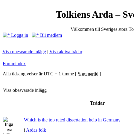
Tolkiens Arda – Sv
Välkommen till Sveriges stora T
Logga in
Bli medlem
Visa obesvarade inlägg
|
Visa aktiva trådar
Forumindex
Alla tidsangivelser är UTC + 1 timme [
Sommartid
]
Visa obesvarade inlägg
Trådar
Which is the top rated dissertation help in Germany
i
Ardas folk