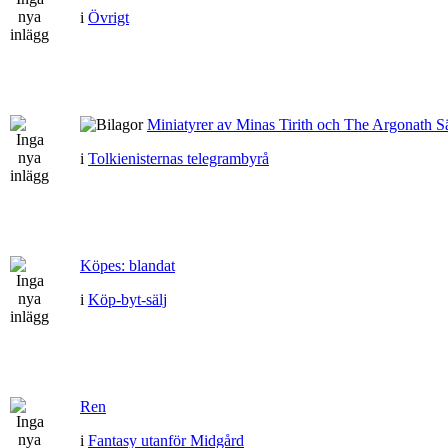
i
Övrigt
Miniatyrer av Minas Tirith och The Argonath Sä
i
Tolkienisternas telegrambyrå
Köpes: blandat
i
Köp-byt-sälj
Ren
i
Fantasy utanför Midgård