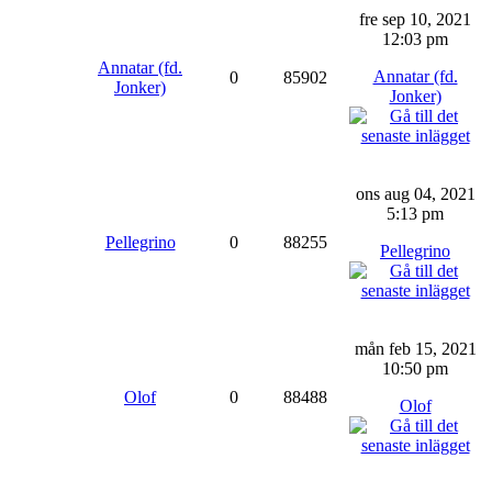
fre sep 10, 2021
12:03 pm
Annatar (fd.
Annatar (fd.
0
85902
Jonker)
Jonker)
ons aug 04, 2021
5:13 pm
Pellegrino
0
88255
Pellegrino
mån feb 15, 2021
10:50 pm
Olof
0
88488
Olof