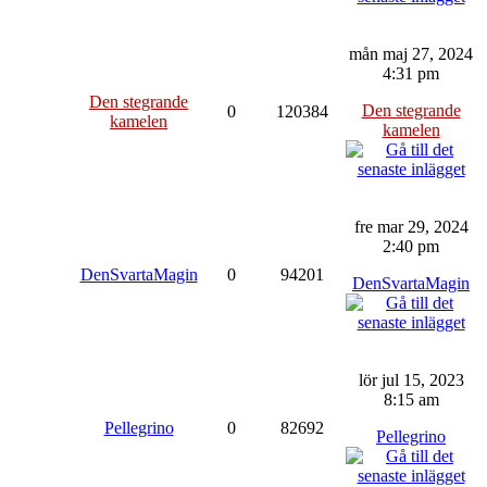
mån maj 27, 2024
4:31 pm
Den stegrande
Den stegrande
0
120384
kamelen
kamelen
fre mar 29, 2024
2:40 pm
DenSvartaMagin
0
94201
DenSvartaMagin
lör jul 15, 2023
8:15 am
Pellegrino
0
82692
Pellegrino