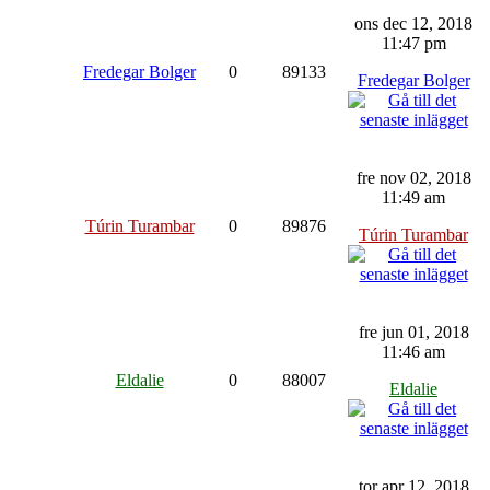
ons dec 12, 2018
11:47 pm
Fredegar Bolger
0
89133
Fredegar Bolger
fre nov 02, 2018
11:49 am
Túrin Turambar
0
89876
Túrin Turambar
fre jun 01, 2018
11:46 am
Eldalie
0
88007
Eldalie
tor apr 12, 2018