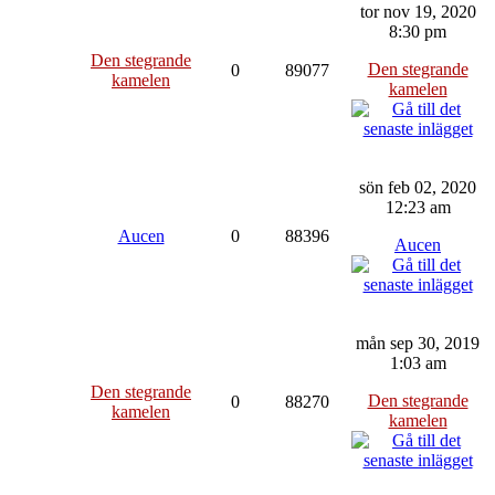
tor nov 19, 2020
8:30 pm
Den stegrande
Den stegrande
0
89077
kamelen
kamelen
sön feb 02, 2020
12:23 am
Aucen
0
88396
Aucen
mån sep 30, 2019
1:03 am
Den stegrande
Den stegrande
0
88270
kamelen
kamelen