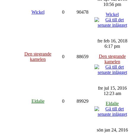
10:56 pm
Wickel
0
90478
Wickel
fre feb 16, 2018
6:17 pm
Den stegrande
Den stegrande
0
88659
kamelen
kamelen
fre jul 15, 2016
12:23 am
Eldalie
0
89929
Eldalie
sön jan 24, 2016