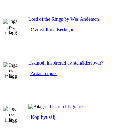
Lord of the Rings by Wes Anderson
i
Övriga filmatiseringar
Esgaroth inspirerad av stenåldersbyar?
i
Ardas miljöer
Tolkien litografier
i
Köp-byt-sälj