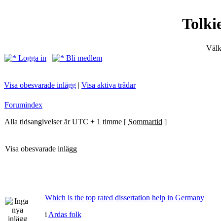
Tolki
Välk
Logga in
Bli medlem
Visa obesvarade inlägg
|
Visa aktiva trådar
Forumindex
Alla tidsangivelser är UTC + 1 timme [
Sommartid
]
Visa obesvarade inlägg
Which is the top rated dissertation help in Germany
i
Ardas folk