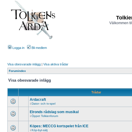
Tolkie
Välkommen til
Logga in
Bli medlem
Visa obesvarade inlägg
|
Visa aktiva trådar
Forumindex
Visa obesvarade inlägg
Trådar
Ardacraft
i
Dator- och tv-spel
Elronds rådslag som musikal
i
Öppet Tolkienforum
Köpes: MECCG kortspelet från ICE
i
Köp-byt-sälj