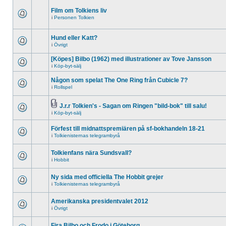
Film om Tolkiens liv
i
Personen Tolkien
Hund eller Katt?
i
Övrigt
[Köpes] Bilbo (1962) med illustrationer av Tove Jansson
i
Köp-byt-sälj
Någon som spelat The One Ring från Cubicle 7?
i
Rollspel
J.r.r Tolkien's - Sagan om Ringen "bild-bok" till salu!
i
Köp-byt-sälj
Förfest till midnattspremiären på sf-bokhandeln 18-21
i
Tolkienisternas telegrambyrå
Tolkienfans nära Sundsvall?
i
Hobbit
Ny sida med officiella The Hobbit grejer
i
Tolkienisternas telegrambyrå
Amerikanska presidentvalet 2012
i
Övrigt
Fira Bilbo och Frodo i Göteborg