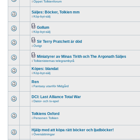
i
Öppet Tolkienforum
Säljes: Böcker, Tolkien mm
i
Köp-byt-sälj
Gollum
i
Köp-byt-sälj
Sir Terry Pratchett är död
i
Övrigt
Miniatyrer av Minas Tirith och The Argonath Säljes
i
Tolkienisternas telegrambyrå
Köpes: blandat
i
Köp-byt-sälj
Ren
i
Fantasy utanför Midgård
DCI: Last Alliance Total War
i
Dator- och tv-spel
Tolkiens Oxford
i
Personen Tolkien
Hjälp med att köpa rätt böcker och ljudböcker!
i
Översättningar