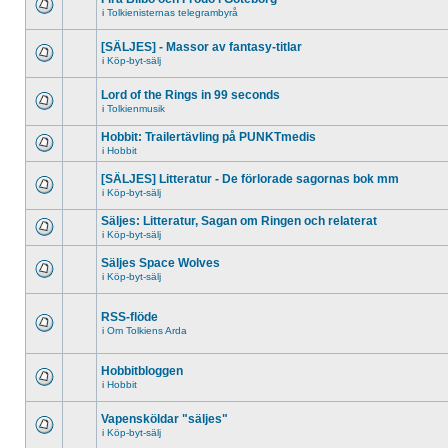
i
Tolkienisternas telegrambyrå
[SÄLJES] - Massor av fantasy-titlar
i
Köp-byt-sälj
Lord of the Rings in 99 seconds
i
Tolkienmusik
Hobbit: Trailertävling på PUNKTmedis
i
Hobbit
[SÄLJES] Litteratur - De förlorade sagornas bok mm
i
Köp-byt-sälj
Säljes: Litteratur, Sagan om Ringen och relaterat
i
Köp-byt-sälj
Säljes Space Wolves
i
Köp-byt-sälj
RSS-flöde
i
Om Tolkiens Arda
Hobbitbloggen
i
Hobbit
Vapensköldar "säljes"
i
Köp-byt-sälj