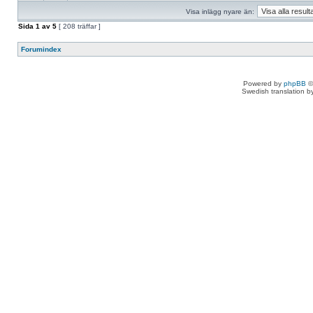
Visa inlägg nyare än:
Sida
1
av
5
[ 208 träffar ]
Forumindex
Powered by
phpBB
©
Swedish translation 