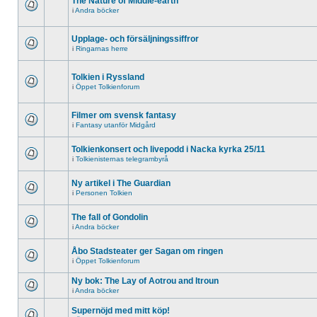
The Nature of Middle-earth
i
Andra böcker
Upplage- och försäljningssiffror
i
Ringarnas herre
Tolkien i Ryssland
i
Öppet Tolkienforum
Filmer om svensk fantasy
i
Fantasy utanför Midgård
Tolkienkonsert och livepodd i Nacka kyrka 25/11
i
Tolkienisternas telegrambyrå
Ny artikel i The Guardian
i
Personen Tolkien
The fall of Gondolin
i
Andra böcker
Åbo Stadsteater ger Sagan om ringen
i
Öppet Tolkienforum
Ny bok: The Lay of Aotrou and Itroun
i
Andra böcker
Supernöjd med mitt köp!