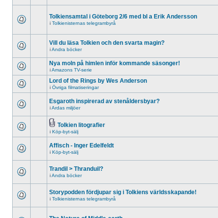
Tolkiensamtal i Göteborg 2/6 med bl a Erik Andersson
i
Tolkienisternas telegrambyrå
Vill du läsa Tolkien och den svarta magin?
i
Andra böcker
Nya moln på himlen inför kommande säsonger!
i
Amazons TV-serie
Lord of the Rings by Wes Anderson
i
Övriga filmatiseringar
Esgaroth inspirerad av stenåldersbyar?
i
Ardas miljöer
Tolkien litografier
i
Köp-byt-sälj
Affisch - Inger Edelfeldt
i
Köp-byt-sälj
Trandil > Thranduil?
i
Andra böcker
Storypodden fördjupar sig i Tolkiens världsskapande!
i
Tolkienisternas telegrambyrå