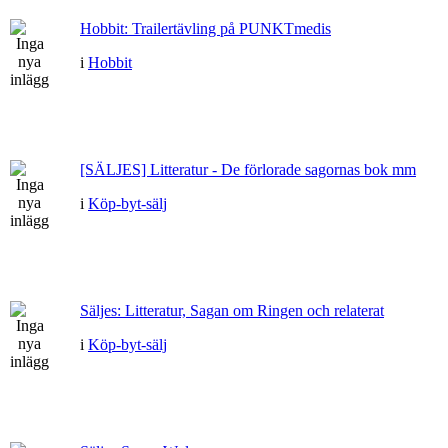
Hobbit: Trailertävling på PUNKTmedis
i
Hobbit
[SÄLJES] Litteratur - De förlorade sagornas bok mm
i
Köp-byt-sälj
Säljes: Litteratur, Sagan om Ringen och relaterat
i
Köp-byt-sälj