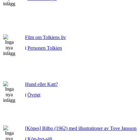
Film om Tolkiens liv
i
Personen Tolkien
Hund eller Katt?
i
Övrigt
[Köpes] Bilbo (1962) med illustrationer av Tove Jansson
i
Köp-byt-sälj