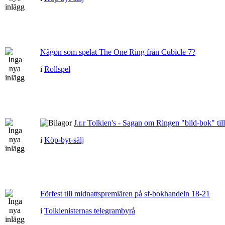
Någon som spelat The One Ring från Cubicle 7?
i
Rollspel
J.r.r Tolkien's - Sagan om Ringen "bild-bok" till
i
Köp-byt-sälj
Förfest till midnattspremiären på sf-bokhandeln 18-21
i
Tolkienisternas telegrambyrå