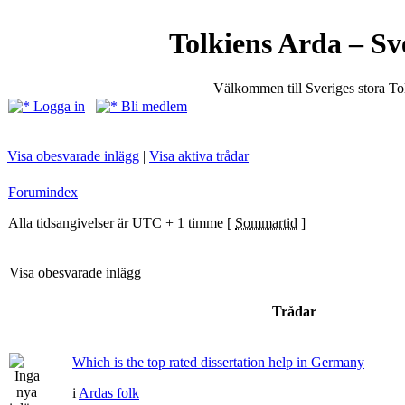
Tolkiens Arda – Sv
Välkommen till Sveriges stora T
Logga in
Bli medlem
Visa obesvarade inlägg
|
Visa aktiva trådar
Forumindex
Alla tidsangivelser är UTC + 1 timme [
Sommartid
]
Visa obesvarade inlägg
Trådar
Which is the top rated dissertation help in Germany
i
Ardas folk