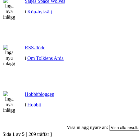
Säljes Space Wolves
i
Köp-byt-sälj
RSS-flöde
i
Om Tolkiens Arda
Hobbitbloggen
i
Hobbit
Visa inlägg nyare än:
Sida
1
av
5
[ 209 träffar ]