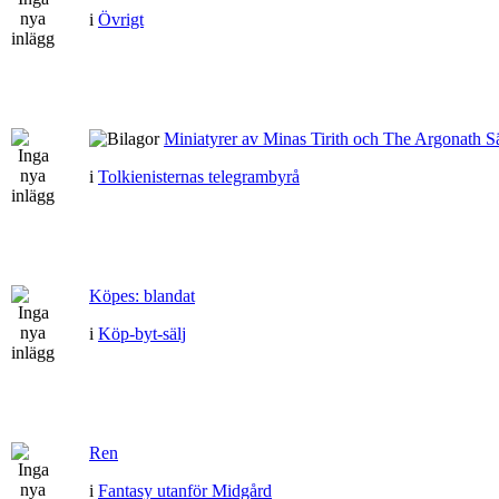
i
Övrigt
Miniatyrer av Minas Tirith och The Argonath Sä
i
Tolkienisternas telegrambyrå
Köpes: blandat
i
Köp-byt-sälj
Ren
i
Fantasy utanför Midgård