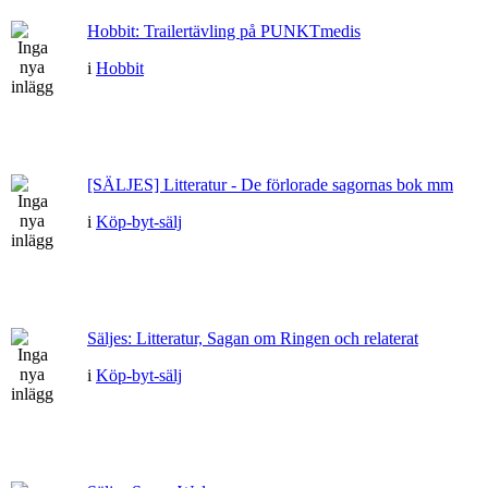
Hobbit: Trailertävling på PUNKTmedis
i
Hobbit
[SÄLJES] Litteratur - De förlorade sagornas bok mm
i
Köp-byt-sälj
Säljes: Litteratur, Sagan om Ringen och relaterat
i
Köp-byt-sälj