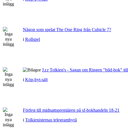
Någon som spelat The One Ring från Cubicle 7?
i
Rollspel
J.r.r Tolkien's - Sagan om Ringen "bild-bok" till
i
Köp-byt-sälj
Förfest till midnattspremiären på sf-bokhandeln 18-21
i
Tolkienisternas telegrambyrå