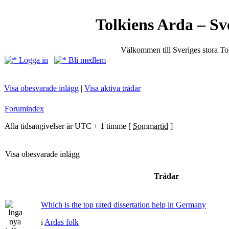
Tolkiens Arda – Sv
Välkommen till Sveriges stora T
Logga in
Bli medlem
Visa obesvarade inlägg
|
Visa aktiva trådar
Forumindex
Alla tidsangivelser är UTC + 1 timme [
Sommartid
]
Visa obesvarade inlägg
Trådar
Which is the top rated dissertation help in Germany
i
Ardas folk