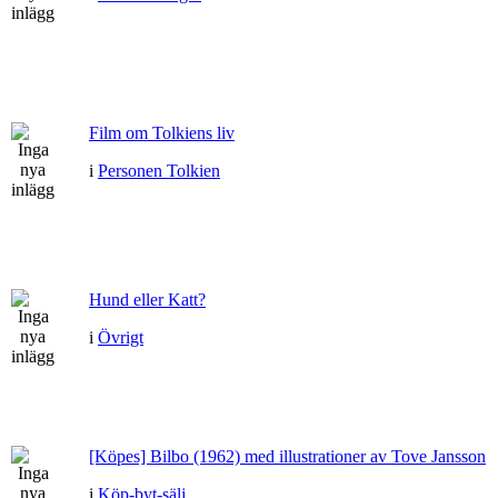
Film om Tolkiens liv
i
Personen Tolkien
Hund eller Katt?
i
Övrigt
[Köpes] Bilbo (1962) med illustrationer av Tove Jansson
i
Köp-byt-sälj