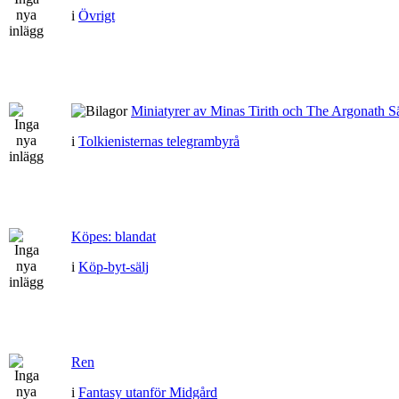
i
Övrigt
Miniatyrer av Minas Tirith och The Argonath Sä
i
Tolkienisternas telegrambyrå
Köpes: blandat
i
Köp-byt-sälj
Ren
i
Fantasy utanför Midgård