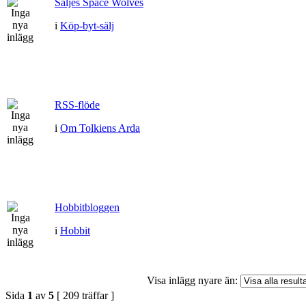
Säljes Space Wolves
i
Köp-byt-sälj
RSS-flöde
i
Om Tolkiens Arda
Hobbitbloggen
i
Hobbit
Visa inlägg nyare än:
Sida
1
av
5
[ 209 träffar ]