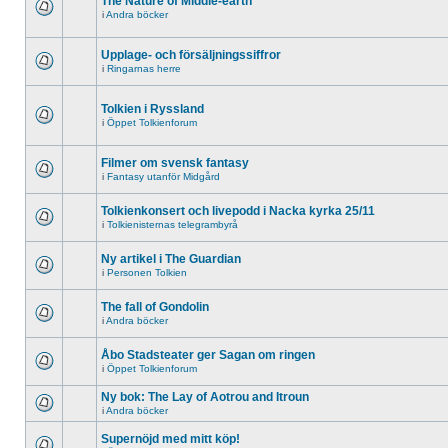
The Nature of Middle-earth
i
Andra böcker
Upplage- och försäljningssiffror
i
Ringarnas herre
Tolkien i Ryssland
i
Öppet Tolkienforum
Filmer om svensk fantasy
i
Fantasy utanför Midgård
Tolkienkonsert och livepodd i Nacka kyrka 25/11
i
Tolkienisternas telegrambyrå
Ny artikel i The Guardian
i
Personen Tolkien
The fall of Gondolin
i
Andra böcker
Åbo Stadsteater ger Sagan om ringen
i
Öppet Tolkienforum
Ny bok: The Lay of Aotrou and Itroun
i
Andra böcker
Supernöjd med mitt köp!