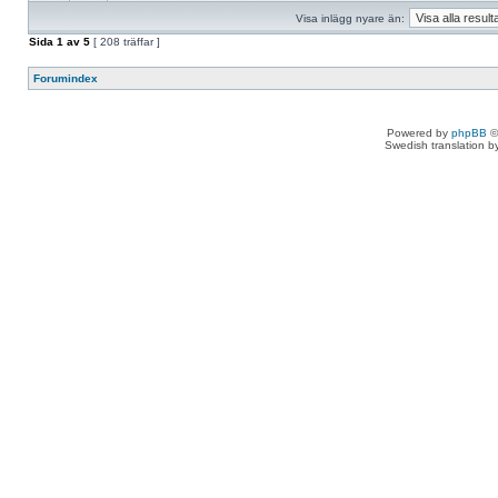
Visa inlägg nyare än:
Sida
1
av
5
[ 208 träffar ]
Forumindex
Powered by
phpBB
©
Swedish translation 