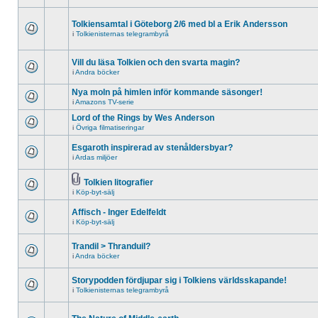
Tolkiensamtal i Göteborg 2/6 med bl a Erik Andersson
i
Tolkienisternas telegrambyrå
Vill du läsa Tolkien och den svarta magin?
i
Andra böcker
Nya moln på himlen inför kommande säsonger!
i
Amazons TV-serie
Lord of the Rings by Wes Anderson
i
Övriga filmatiseringar
Esgaroth inspirerad av stenåldersbyar?
i
Ardas miljöer
Tolkien litografier
i
Köp-byt-sälj
Affisch - Inger Edelfeldt
i
Köp-byt-sälj
Trandil > Thranduil?
i
Andra böcker
Storypodden fördjupar sig i Tolkiens världsskapande!
i
Tolkienisternas telegrambyrå