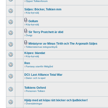
i
Öppet Tolkienforum
Säljes: Böcker, Tolkien mm
i
Köp-byt-sälj
Gollum
i
Köp-byt-sälj
Sir Terry Pratchett är död
i
Övrigt
Miniatyrer av Minas Tirith och The Argonath Säljes
i
Tolkienisternas telegrambyrå
Köpes: blandat
i
Köp-byt-sälj
Ren
i
Fantasy utanför Midgård
DCI: Last Alliance Total War
i
Dator- och tv-spel
Tolkiens Oxford
i
Personen Tolkien
Hjälp med att köpa rätt böcker och ljudböcker!
i
Översättningar