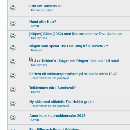
Film om Tolkiens liv
i
Personen Tolkien
Hund eller Katt?
i
Övrigt
[Köpes] Bilbo (1962) med illustrationer av Tove Jansson
i
Köp-byt-sälj
Någon som spelat The One Ring från Cubicle 7?
i
Rollspel
J.r.r Tolkien's - Sagan om Ringen "bild-bok" till salu!
i
Köp-byt-sälj
Förfest till midnattspremiären på sf-bokhandeln 18-21
i
Tolkienisternas telegrambyrå
Tolkienfans nära Sundsvall?
i
Hobbit
Ny sida med officiella The Hobbit grejer
i
Tolkienisternas telegrambyrå
Amerikanska presidentvalet 2012
i
Övrigt
Fira Bilbo och Frodo i Göteborg