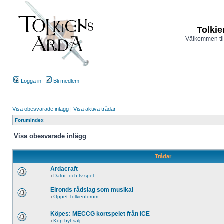
Tolkie
Välkommen til
Logga in
Bli medlem
Visa obesvarade inlägg
|
Visa aktiva trådar
Forumindex
Visa obesvarade inlägg
Trådar
Ardacraft
i
Dator- och tv-spel
Elronds rådslag som musikal
i
Öppet Tolkienforum
Köpes: MECCG kortspelet från ICE
i
Köp-byt-sälj