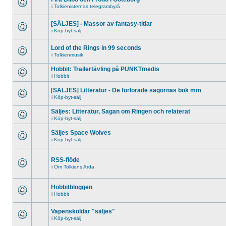
i
Tolkienisternas telegrambyrå
[SÄLJES] - Massor av fantasy-titlar
i
Köp-byt-sälj
Lord of the Rings in 99 seconds
i
Tolkienmusik
Hobbit: Trailertävling på PUNKTmedis
i
Hobbit
[SÄLJES] Litteratur - De förlorade sagornas bok mm
i
Köp-byt-sälj
Säljes: Litteratur, Sagan om Ringen och relaterat
i
Köp-byt-sälj
Säljes Space Wolves
i
Köp-byt-sälj
RSS-flöde
i
Om Tolkiens Arda
Hobbitbloggen
i
Hobbit
Vapensköldar "säljes"
i
Köp-byt-sälj