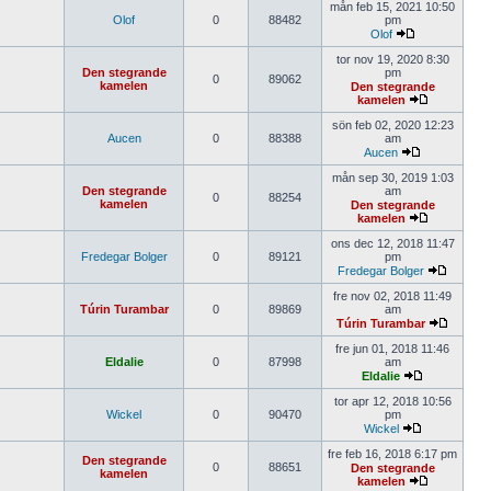
mån feb 15, 2021 10:50
Olof
0
88482
pm
Olof
tor nov 19, 2020 8:30
Den stegrande
pm
0
89062
kamelen
Den stegrande
kamelen
sön feb 02, 2020 12:23
Aucen
0
88388
am
Aucen
mån sep 30, 2019 1:03
Den stegrande
am
0
88254
kamelen
Den stegrande
kamelen
ons dec 12, 2018 11:47
Fredegar Bolger
0
89121
pm
Fredegar Bolger
fre nov 02, 2018 11:49
Túrin Turambar
0
89869
am
Túrin Turambar
fre jun 01, 2018 11:46
Eldalie
0
87998
am
Eldalie
tor apr 12, 2018 10:56
Wickel
0
90470
pm
Wickel
fre feb 16, 2018 6:17 pm
Den stegrande
0
88651
Den stegrande
kamelen
kamelen