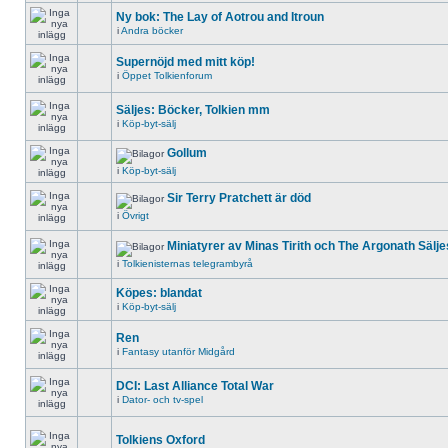
Ny bok: The Lay of Aotrou and Itroun
i
Andra böcker
Supernöjd med mitt köp!
i
Öppet Tolkienforum
Säljes: Böcker, Tolkien mm
i
Köp-byt-sälj
Gollum
i
Köp-byt-sälj
Sir Terry Pratchett är död
i
Övrigt
Miniatyrer av Minas Tirith och The Argonath Sälje
i
Tolkienisternas telegrambyrå
Köpes: blandat
i
Köp-byt-sälj
Ren
i
Fantasy utanför Midgård
DCI: Last Alliance Total War
i
Dator- och tv-spel
Tolkiens Oxford