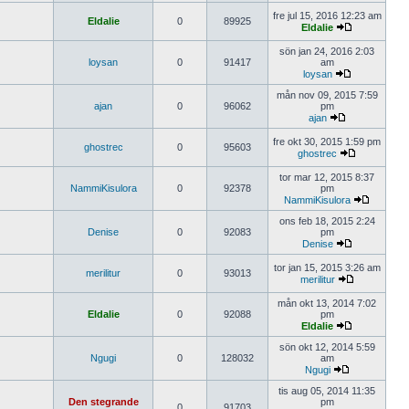
fre jul 15, 2016 12:23 am
Eldalie
0
89925
Eldalie
sön jan 24, 2016 2:03
loysan
0
91417
am
loysan
mån nov 09, 2015 7:59
ajan
0
96062
pm
ajan
fre okt 30, 2015 1:59 pm
ghostrec
0
95603
ghostrec
tor mar 12, 2015 8:37
NammiKisulora
0
92378
pm
NammiKisulora
ons feb 18, 2015 2:24
Denise
0
92083
pm
Denise
tor jan 15, 2015 3:26 am
merilitur
0
93013
merilitur
mån okt 13, 2014 7:02
Eldalie
0
92088
pm
Eldalie
sön okt 12, 2014 5:59
Ngugi
0
128032
am
Ngugi
tis aug 05, 2014 11:35
Den stegrande
pm
0
91703