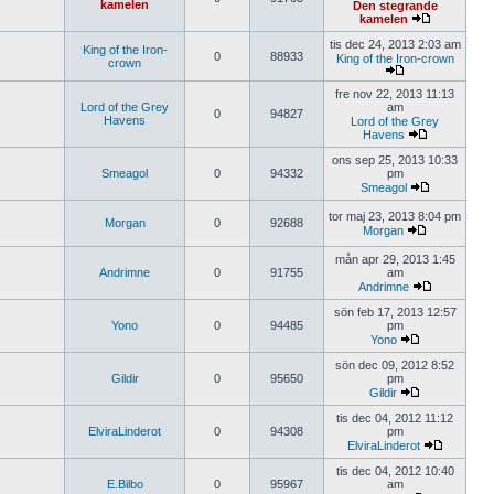
kamelen
Den stegrande
kamelen
tis dec 24, 2013 2:03 am
King of the Iron-
0
88933
King of the Iron-crown
crown
fre nov 22, 2013 11:13
Lord of the Grey
am
0
94827
Havens
Lord of the Grey
Havens
ons sep 25, 2013 10:33
Smeagol
0
94332
pm
Smeagol
tor maj 23, 2013 8:04 pm
Morgan
0
92688
Morgan
mån apr 29, 2013 1:45
Andrimne
0
91755
am
Andrimne
sön feb 17, 2013 12:57
Yono
0
94485
pm
Yono
sön dec 09, 2012 8:52
Gildir
0
95650
pm
Gildir
tis dec 04, 2012 11:12
ElviraLinderot
0
94308
pm
ElviraLinderot
tis dec 04, 2012 10:40
E.Bilbo
0
95967
am