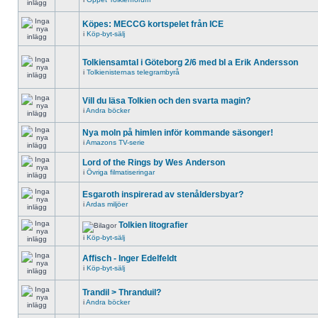
Köpes: MECCG kortspelet från ICE
i
Köp-byt-sälj
Tolkiensamtal i Göteborg 2/6 med bl a Erik Andersson
i
Tolkienisternas telegrambyrå
Vill du läsa Tolkien och den svarta magin?
i
Andra böcker
Nya moln på himlen inför kommande säsonger!
i
Amazons TV-serie
Lord of the Rings by Wes Anderson
i
Övriga filmatiseringar
Esgaroth inspirerad av stenåldersbyar?
i
Ardas miljöer
Tolkien litografier
i
Köp-byt-sälj
Affisch - Inger Edelfeldt
i
Köp-byt-sälj
Trandil > Thranduil?
i
Andra böcker