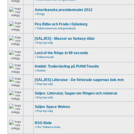
Amerikanska presidentvalet 2012
i
Övrigt
Fira Bilbo och Frodo i Göteborg
i
Tolkienisternas telegrambyrå
[SÄLJES] - Massor av fantasy-titlar
i
Köp-byt-sälj
Lord of the Rings in 99 seconds
i
Tolkienmusik
Hobbit: Trailertävling på PUNKTmedis
i
Hobbit
[SÄLJES] Litteratur - De förlorade sagornas bok mm
i
Köp-byt-sälj
Säljes: Litteratur, Sagan om Ringen och relaterat
i
Köp-byt-sälj
Säljes Space Wolves
i
Köp-byt-sälj
RSS-flöde
i
Om Tolkiens Arda