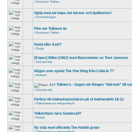
i
Personen Tolkien
Hjälp med att köpa rätt böcker och ljudböcker!
i
Översättningar
Film om Tolkiens liv
i
Personen Tolkien
Hund eller Katt?
i
Övrigt
[Köpes] Bilbo (1962) med illustrationer av Tove Jansson
i
Köp-byt-sälj
Någon som spelat The One Ring från Cubicle 7?
i
Rollspel
J.r.r Tolkien's - Sagan om Ringen "bild-bok" till sa
i
Köp-byt-sälj
Förfest till midnattspremiären på sf-bokhandeln 18-21
i
Tolkienisternas telegrambyrå
Tolkienfans nära Sundsvall?
i
Hobbit
Ny sida med officiella The Hobbit grejer
i
Tolkienisternas telegrambyrå