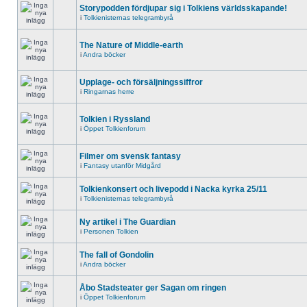
Storypodden fördjupar sig i Tolkiens världsskapande!
i
Tolkienisternas telegrambyrå
The Nature of Middle-earth
i
Andra böcker
Upplage- och försäljningssiffror
i
Ringarnas herre
Tolkien i Ryssland
i
Öppet Tolkienforum
Filmer om svensk fantasy
i
Fantasy utanför Midgård
Tolkienkonsert och livepodd i Nacka kyrka 25/11
i
Tolkienisternas telegrambyrå
Ny artikel i The Guardian
i
Personen Tolkien
The fall of Gondolin
i
Andra böcker
Åbo Stadsteater ger Sagan om ringen
i
Öppet Tolkienforum