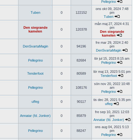
Pellegrino
ons okt 09, 2024 7:48
Tuben
0
122152
pm
Tuben
mån maj 27, 2024 4:31
Den stegrande
pm
0
120378
kamelen
Den stegrande
kamelen
fre mar 29, 2024 2:40
DenSvartaMagin
0
94196
pm
DenSvartaMagin
lör jul 15, 2023 8:15 am
Pellegrino
0
82684
Pellegrino
lör maj 13, 2023 5:01 pm
Tenderfoot
0
80589
Tenderfoot
sön nov 20, 2022 10:48
Pellegrino
0
108176
am
Pellegrino
tis dec 28, 2021 5:35 pm
uffeg
0
90117
uffeg
fre sep 10, 2021 12:03
Annatar (fd. Jonker)
0
85879
pm
Annatar (fd. Jonker)
ons aug 04, 2021 5:13
Pellegrino
0
88247
pm
Pellegrino