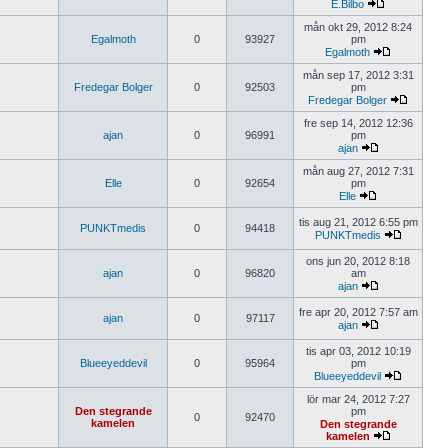
E.Bilbo
mån okt 29, 2012 8:24
Egalmoth
0
93927
pm
Egalmoth
mån sep 17, 2012 3:31
Fredegar Bolger
0
92503
pm
Fredegar Bolger
fre sep 14, 2012 12:36
ajan
0
96991
pm
ajan
mån aug 27, 2012 7:31
Elle
0
92654
pm
Elle
tis aug 21, 2012 6:55 pm
PUNKTmedis
0
94418
PUNKTmedis
ons jun 20, 2012 8:18
ajan
0
96820
am
ajan
fre apr 20, 2012 7:57 am
ajan
0
97117
ajan
tis apr 03, 2012 10:19
Blueeyeddevil
0
95964
pm
Blueeyeddevil
lör mar 24, 2012 7:27
Den stegrande
pm
0
92470
kamelen
Den stegrande
kamelen