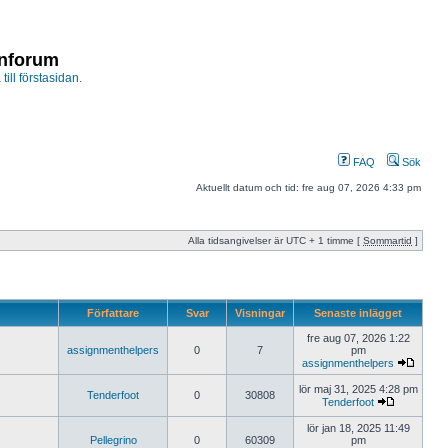
enforum
 till förstasidan.
FAQ
Sök
Aktuellt datum och tid: fre aug 07, 2026 4:33 pm
Alla tidsangivelser är UTC + 1 timme [
Sommartid
]
Författare
Svar
Visningar
Senaste inlägget
fre aug 07, 2026 1:22
assignmenthelpers
0
7
pm
assignmenthelpers
lör maj 31, 2025 4:28 pm
Tenderfoot
0
30808
Tenderfoot
lör jan 18, 2025 11:49
Pellegrino
0
60309
pm