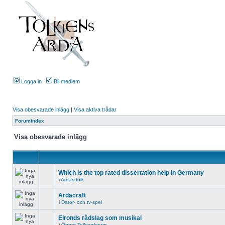
Logga in
Bli medlem
Visa obesvarade inlägg
|
Visa aktiva trådar
Forumindex
Visa obesvarade inlägg
Which is the top rated dissertation help in Germany
i
Ardas folk
Ardacraft
i
Dator- och tv-spel
Elronds rådslag som musikal
i
Öppet Tolkienforum