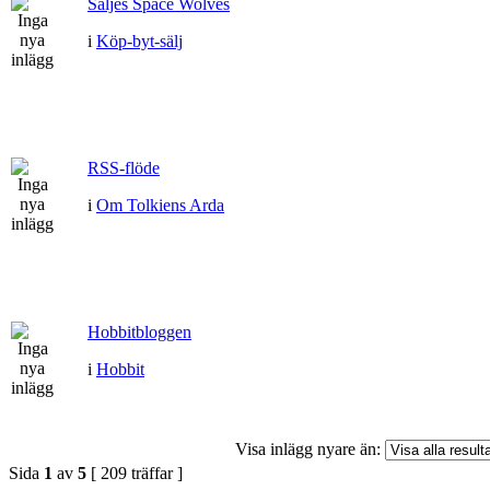
Säljes Space Wolves
i
Köp-byt-sälj
RSS-flöde
i
Om Tolkiens Arda
Hobbitbloggen
i
Hobbit
Visa inlägg nyare än:
Sida
1
av
5
[ 209 träffar ]