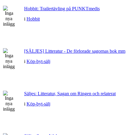
Hobbit: Trailertävling på PUNKTmedis
i
Hobbit
[SÄLJES] Litteratur - De förlorade sagornas bok mm
i
Köp-byt-sälj
Säljes: Litteratur, Sagan om Ringen och relaterat
i
Köp-byt-sälj