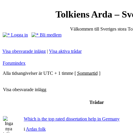
Tolkiens Arda – Sv
Välkommen till Sveriges stora T
Logga in
Bli medlem
Visa obesvarade inlägg
|
Visa aktiva trådar
Forumindex
Alla tidsangivelser är UTC + 1 timme [
Sommartid
]
Visa obesvarade inlägg
Trådar
Which is the top rated dissertation help in Germany
i
Ardas folk