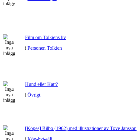
Film om Tolkiens liv
i
Personen Tolkien
Hund eller Katt?
i
Övrigt
[Köpes] Bilbo (1962) med illustrationer av Tove Jansson
i
Köp-byt-sälj