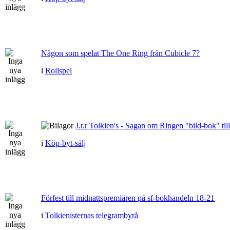
Någon som spelat The One Ring från Cubicle 7?
i
Rollspel
J.r.r Tolkien's - Sagan om Ringen "bild-bok" till
i
Köp-byt-sälj
Förfest till midnattspremiären på sf-bokhandeln 18-21
i
Tolkienisternas telegrambyrå