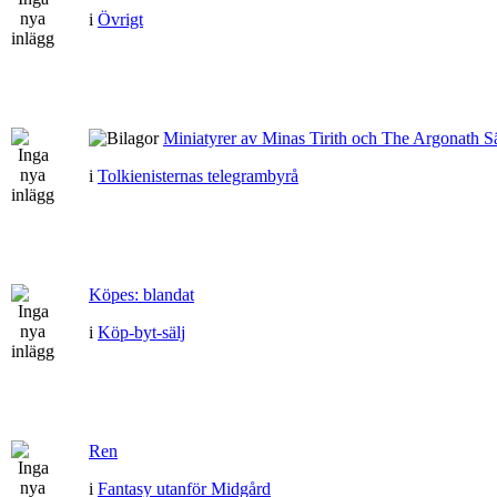
i
Övrigt
Miniatyrer av Minas Tirith och The Argonath Sä
i
Tolkienisternas telegrambyrå
Köpes: blandat
i
Köp-byt-sälj
Ren
i
Fantasy utanför Midgård