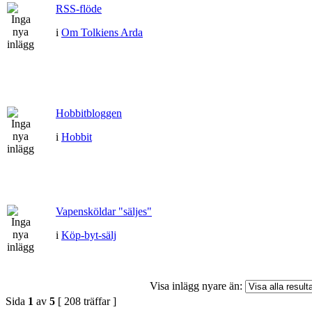
RSS-flöde
i
Om Tolkiens Arda
Hobbitbloggen
i
Hobbit
Vapensköldar "säljes"
i
Köp-byt-sälj
Visa inlägg nyare än:
Sida
1
av
5
[ 208 träffar ]