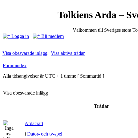
Tolkiens Arda – Sv
Välkommen till Sveriges stora T
Logga in
Bli medlem
Visa obesvarade inlägg
|
Visa aktiva trådar
Forumindex
Alla tidsangivelser är UTC + 1 timme [
Sommartid
]
Visa obesvarade inlägg
Trådar
Ardacraft
i
Dator- och tv-spel