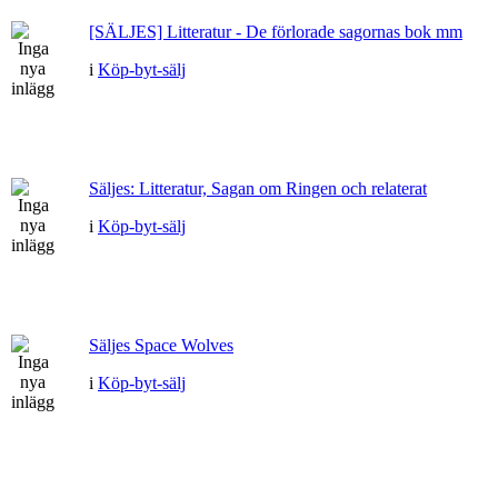
[SÄLJES] Litteratur - De förlorade sagornas bok mm
i
Köp-byt-sälj
Säljes: Litteratur, Sagan om Ringen och relaterat
i
Köp-byt-sälj
Säljes Space Wolves
i
Köp-byt-sälj