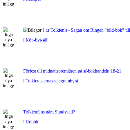
J.r.r Tolkien's - Sagan om Ringen "bild-bok" till
i
Köp-byt-sälj
Förfest till midnattspremiären på sf-bokhandeln 18-21
i
Tolkienisternas telegrambyrå
Tolkienfans nära Sundsvall?
i
Hobbit