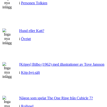
i
Personen Tolkien
Hund eller Katt?
i
Övrigt
[Köpes] Bilbo (1962) med illustrationer av Tove Jansson
i
Köp-byt-sälj
Någon som spelat The One Ring från Cubicle 7?
i
Rollspel