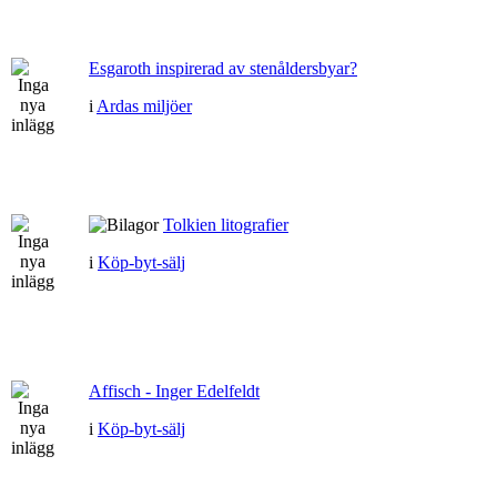
Esgaroth inspirerad av stenåldersbyar?
i
Ardas miljöer
Tolkien litografier
i
Köp-byt-sälj
Affisch - Inger Edelfeldt
i
Köp-byt-sälj