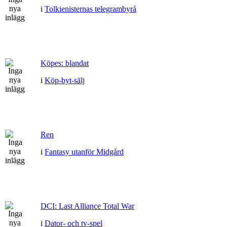
i
Tolkienisternas telegrambyrå
Köpes: blandat
i
Köp-byt-sälj
Ren
i
Fantasy utanför Midgård
DCI: Last Alliance Total War
i
Dator- och tv-spel