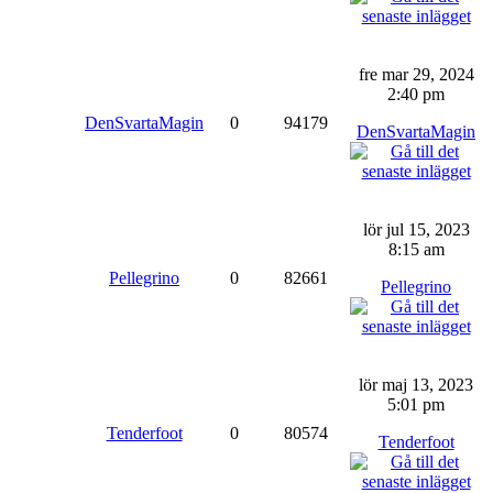
fre mar 29, 2024
2:40 pm
DenSvartaMagin
0
94179
DenSvartaMagin
lör jul 15, 2023
8:15 am
Pellegrino
0
82661
Pellegrino
lör maj 13, 2023
5:01 pm
Tenderfoot
0
80574
Tenderfoot