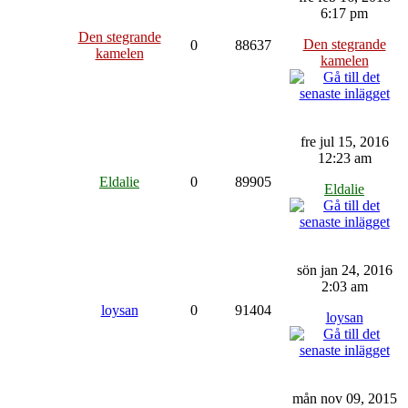
6:17 pm
Den stegrande
Den stegrande
0
88637
kamelen
kamelen
fre jul 15, 2016
12:23 am
Eldalie
0
89905
Eldalie
sön jan 24, 2016
2:03 am
loysan
0
91404
loysan
mån nov 09, 2015