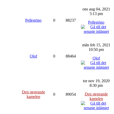
ons aug 04, 2021
5:13 pm
Pellegrino
0
88237
Pellegrino
mån feb 15, 2021
10:50 pm
Olof
0
88464
Olof
tor nov 19, 2020
8:30 pm
Den stegrande
Den stegrande
0
89054
kamelen
kamelen