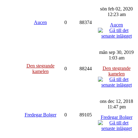
sön feb 02, 2020
12:23 am
Aucen
0
88374
Aucen
mån sep 30, 2019
1:03 am
Den stegrande
Den stegrande
0
88244
kamelen
kamelen
ons dec 12, 2018
11:47 pm
Fredegar Bolger
0
89105
Fredegar Bolger