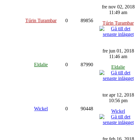
fre nov 02, 2018
11:49 am
Túrin Turambar
0
89856
Túrin Turambar
fre jun 01, 2018
11:46 am
Eldalie
0
87990
Eldalie
tor apr 12, 2018
10:56 pm
Wickel
0
90448
Wickel
fre feb 16, 2018