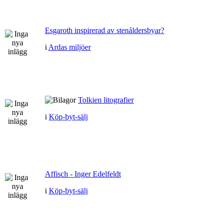
Esgaroth inspirerad av stenåldersbyar?
i
Ardas miljöer
Tolkien litografier
i
Köp-byt-sälj
Affisch - Inger Edelfeldt
i
Köp-byt-sälj