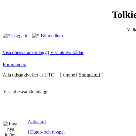
Tolki
Välk
Logga in
Bli medlem
Visa obesvarade inlägg
|
Visa aktiva trådar
Forumindex
Alla tidsangivelser är UTC + 1 timme [
Sommartid
]
Visa obesvarade inlägg
Ardacraft
i
Dator- och tv-spel