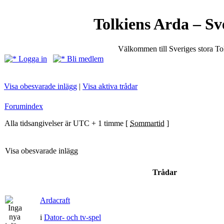
Tolkiens Arda – Sv
Välkommen till Sveriges stora T
Logga in
Bli medlem
Visa obesvarade inlägg
|
Visa aktiva trådar
Forumindex
Alla tidsangivelser är UTC + 1 timme [
Sommartid
]
Visa obesvarade inlägg
Trådar
Ardacraft
i
Dator- och tv-spel