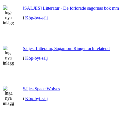
[SÄLJES] Litteratur - De förlorade sagornas bok mm
i
Köp-byt-sälj
Säljes: Litteratur, Sagan om Ringen och relaterat
i
Köp-byt-sälj
Säljes Space Wolves
i
Köp-byt-sälj