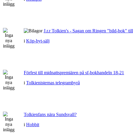
J.r.r Tolkien's - Sagan om Ringen "bild-bok" till
i
Köp-byt-sälj
Förfest till midnattspremiären på sf-bokhandeln 18-21
i
Tolkienisternas telegrambyrå
Tolkienfans nära Sundsvall?
i
Hobbit