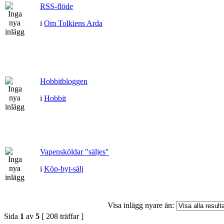
RSS-flöde
i
Om Tolkiens Arda
Hobbitbloggen
i
Hobbit
Vapensköldar "säljes"
i
Köp-byt-sälj
Visa inlägg nyare än:
Sida
1
av
5
[ 208 träffar ]