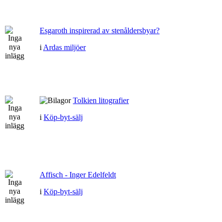
Esgaroth inspirerad av stenåldersbyar?
i
Ardas miljöer
Tolkien litografier
i
Köp-byt-sälj
Affisch - Inger Edelfeldt
i
Köp-byt-sälj