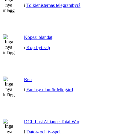
i
Tolkienisternas telegrambyrå
Köpes: blandat
i
Köp-byt-sälj
Ren
i
Fantasy utanför Midgård
DCI: Last Alliance Total War
i
Dator- och tv-spel