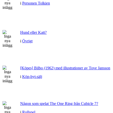
i
Personen Tolkien
Hund eller Katt?
i
Övrigt
[Köpes] Bilbo (1962) med illustrationer av Tove Jansson
i
Köp-byt-sälj
Någon som spelat The One Ring från Cubicle 7?
i
Rollspel