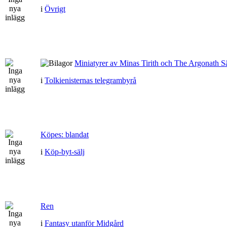
i
Övrigt
Miniatyrer av Minas Tirith och The Argonath Sä
i
Tolkienisternas telegrambyrå
Köpes: blandat
i
Köp-byt-sälj
Ren
i
Fantasy utanför Midgård