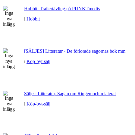
Hobbit: Trailertävling på PUNKTmedis
i
Hobbit
[SÄLJES] Litteratur - De förlorade sagornas bok mm
i
Köp-byt-sälj
Säljes: Litteratur, Sagan om Ringen och relaterat
i
Köp-byt-sälj