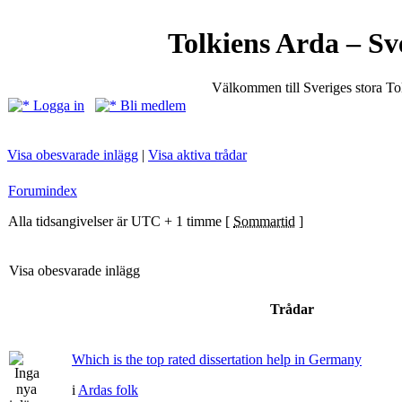
Tolkiens Arda – Sv
Välkommen till Sveriges stora T
Logga in
Bli medlem
Visa obesvarade inlägg
|
Visa aktiva trådar
Forumindex
Alla tidsangivelser är UTC + 1 timme [
Sommartid
]
Visa obesvarade inlägg
Trådar
Which is the top rated dissertation help in Germany
i
Ardas folk