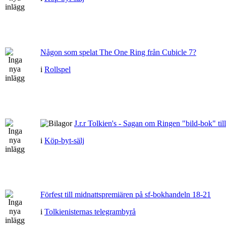
Någon som spelat The One Ring från Cubicle 7?
i
Rollspel
J.r.r Tolkien's - Sagan om Ringen "bild-bok" till
i
Köp-byt-sälj
Förfest till midnattspremiären på sf-bokhandeln 18-21
i
Tolkienisternas telegrambyrå