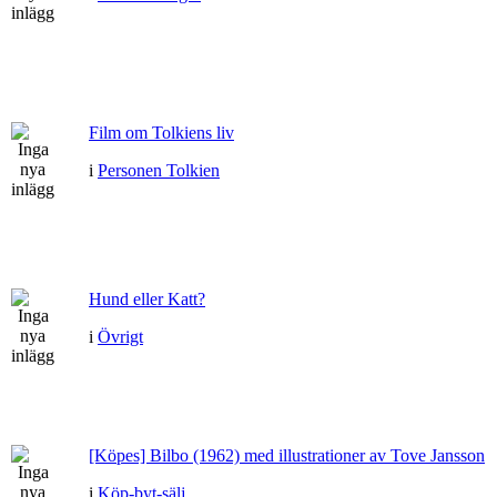
Film om Tolkiens liv
i
Personen Tolkien
Hund eller Katt?
i
Övrigt
[Köpes] Bilbo (1962) med illustrationer av Tove Jansson
i
Köp-byt-sälj