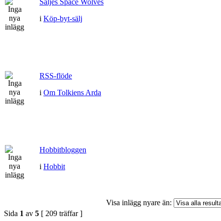
Säljes Space Wolves
i
Köp-byt-sälj
RSS-flöde
i
Om Tolkiens Arda
Hobbitbloggen
i
Hobbit
Visa inlägg nyare än:
Sida
1
av
5
[ 209 träffar ]