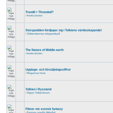
Trandil > Thranduil?
i
Andra böcker
Storypodden fördjupar sig i Tolkiens världsskapande!
i
Tolkienisternas telegrambyrå
The Nature of Middle-earth
i
Andra böcker
Upplage- och försäljningssiffror
i
Ringarnas herre
Tolkien i Ryssland
i
Öppet Tolkienforum
Filmer om svensk fantasy
i
Fantasy utanför Midgård