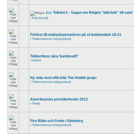
J.r.r Tolkien's - Sagan om Ringen "bild-bok" till salu!
i
Köp-byt-sälj
Förfest till midnattspremiären på sf-bokhandeln 18-21
i
Tolkienisternas telegrambyrå
Tolkienfans nära Sundsvall?
i
Hobbit
Ny sida med officiella The Hobbit grejer
i
Tolkienisternas telegrambyrå
Amerikanska presidentvalet 2012
i
Övrigt
Fira Bilbo och Frodo i Göteborg
i
Tolkienisternas telegrambyrå