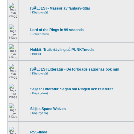
[SÄLJES] - Massor av fantasy-titlar
i
Köp-byt-sälj
Lord of the Rings in 99 seconds
i
Tolkienmusik
Hobbit: Trailertävling på PUNKTmedis
i
Hobbit
[SÄLJES] Litteratur - De förlorade sagornas bok mm
i
Köp-byt-sälj
Säljes: Litteratur, Sagan om Ringen och relaterat
i
Köp-byt-sälj
Säljes Space Wolves
i
Köp-byt-sälj
RSS-flöde