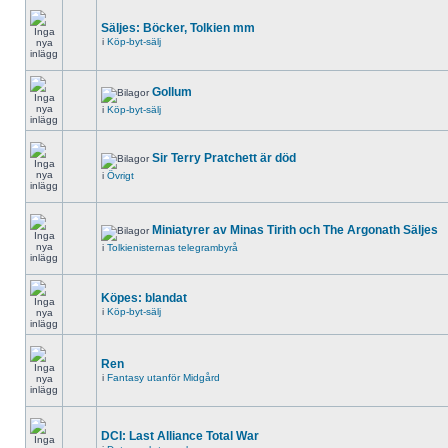
Säljes: Böcker, Tolkien mm
i
Köp-byt-sälj
Gollum
i
Köp-byt-sälj
Sir Terry Pratchett är död
i
Övrigt
Miniatyrer av Minas Tirith och The Argonath Säljes
i
Tolkienisternas telegrambyrå
Köpes: blandat
i
Köp-byt-sälj
Ren
i
Fantasy utanför Midgård
DCI: Last Alliance Total War