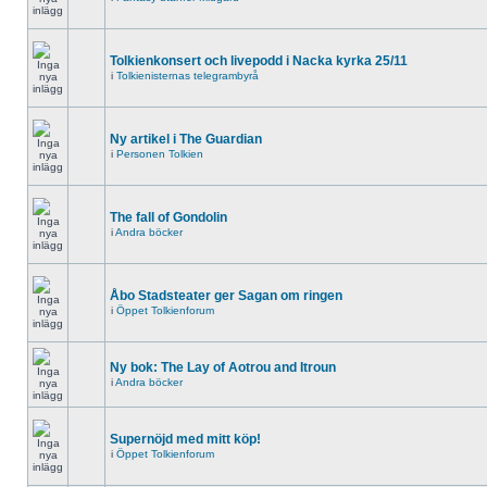
Tolkienkonsert och livepodd i Nacka kyrka 25/11
i
Tolkienisternas telegrambyrå
Ny artikel i The Guardian
i
Personen Tolkien
The fall of Gondolin
i
Andra böcker
Åbo Stadsteater ger Sagan om ringen
i
Öppet Tolkienforum
Ny bok: The Lay of Aotrou and Itroun
i
Andra böcker
Supernöjd med mitt köp!
i
Öppet Tolkienforum