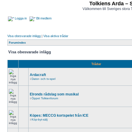
Tolkiens Arda – 
Välkommen till Sveriges stora 
Logga in
Bli medlem
Visa obesvarade inlägg
|
Visa aktiva trådar
Forumindex
Visa obesvarade inlägg
Trådar
Ardacraft
i
Dator- och tv-spel
Elronds rådslag som musikal
i
Öppet Tolkienforum
Köpes: MECCG kortspelet från ICE
i
Köp-byt-sälj