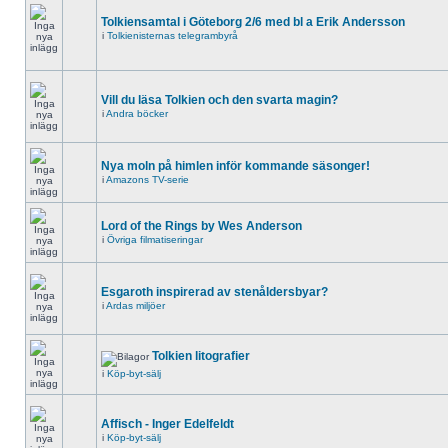
Tolkiensamtal i Göteborg 2/6 med bl a Erik Andersson
i
Tolkienisternas telegrambyrå
Vill du läsa Tolkien och den svarta magin?
i
Andra böcker
Nya moln på himlen inför kommande säsonger!
i
Amazons TV-serie
Lord of the Rings by Wes Anderson
i
Övriga filmatiseringar
Esgaroth inspirerad av stenåldersbyar?
i
Ardas miljöer
Tolkien litografier
i
Köp-byt-sälj
Affisch - Inger Edelfeldt
i
Köp-byt-sälj