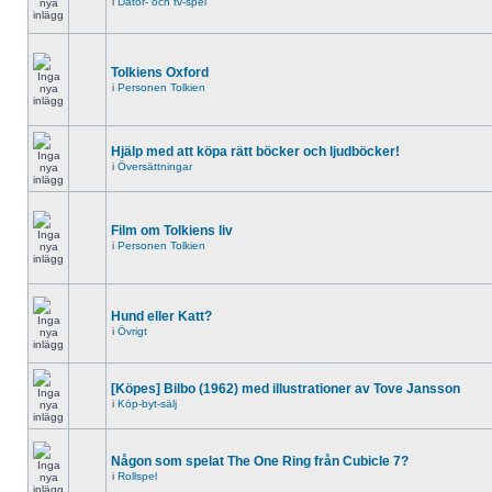
i
Dator- och tv-spel
Tolkiens Oxford
i
Personen Tolkien
Hjälp med att köpa rätt böcker och ljudböcker!
i
Översättningar
Film om Tolkiens liv
i
Personen Tolkien
Hund eller Katt?
i
Övrigt
[Köpes] Bilbo (1962) med illustrationer av Tove Jansson
i
Köp-byt-sälj
Någon som spelat The One Ring från Cubicle 7?
i
Rollspel