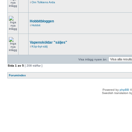
i
Om Tolkiens Arda
Hobbitbloggen
i
Hobbit
Vapensköldar "säljes"
i
Köp-byt-sälj
Visa inlägg nyare än:
Sida
1
av
5
[ 208 träffar ]
Forumindex
Powered by
phpBB
©
Swedish translation 