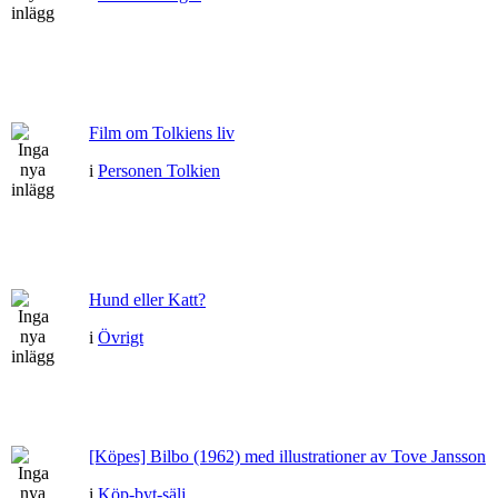
Film om Tolkiens liv
i
Personen Tolkien
Hund eller Katt?
i
Övrigt
[Köpes] Bilbo (1962) med illustrationer av Tove Jansson
i
Köp-byt-sälj