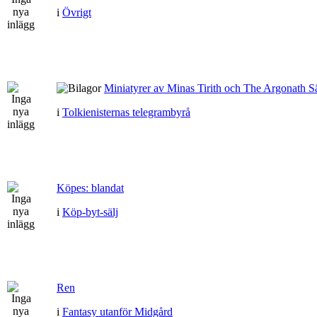
i
Övrigt
Miniatyrer av Minas Tirith och The Argonath Sä
i
Tolkienisternas telegrambyrå
Köpes: blandat
i
Köp-byt-sälj
Ren
i
Fantasy utanför Midgård