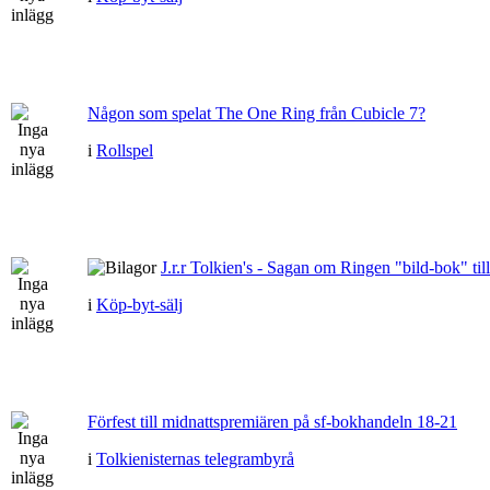
Någon som spelat The One Ring från Cubicle 7?
i
Rollspel
J.r.r Tolkien's - Sagan om Ringen "bild-bok" till
i
Köp-byt-sälj
Förfest till midnattspremiären på sf-bokhandeln 18-21
i
Tolkienisternas telegrambyrå