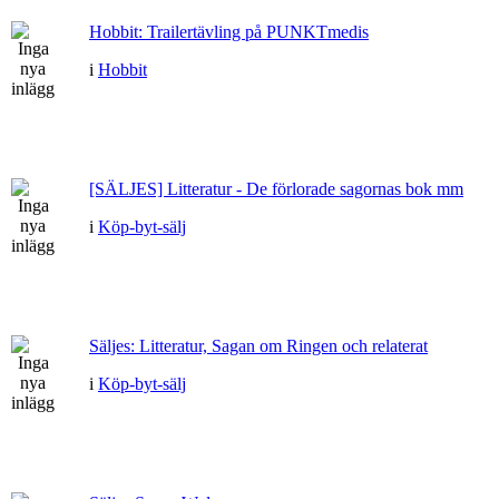
Hobbit: Trailertävling på PUNKTmedis
i
Hobbit
[SÄLJES] Litteratur - De förlorade sagornas bok mm
i
Köp-byt-sälj
Säljes: Litteratur, Sagan om Ringen och relaterat
i
Köp-byt-sälj