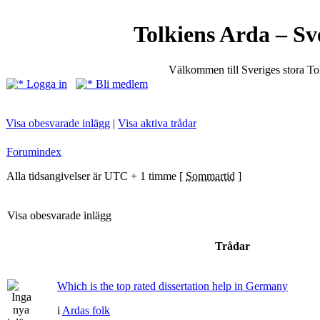
Tolkiens Arda – Sv
Välkommen till Sveriges stora T
Logga in
Bli medlem
Visa obesvarade inlägg
|
Visa aktiva trådar
Forumindex
Alla tidsangivelser är UTC + 1 timme [
Sommartid
]
Visa obesvarade inlägg
Trådar
Which is the top rated dissertation help in Germany
i
Ardas folk