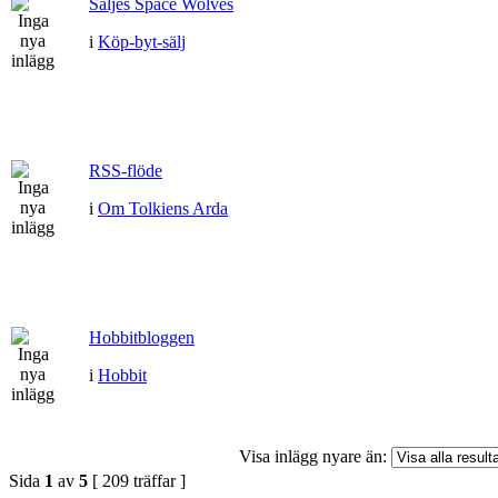
Säljes Space Wolves
i
Köp-byt-sälj
RSS-flöde
i
Om Tolkiens Arda
Hobbitbloggen
i
Hobbit
Visa inlägg nyare än:
Sida
1
av
5
[ 209 träffar ]