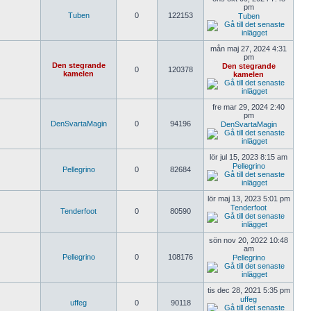
pm
Tuben
0
122153
Tuben
mån maj 27, 2024 4:31
pm
Den stegrande
Den stegrande
0
120378
kamelen
kamelen
fre mar 29, 2024 2:40
pm
DenSvartaMagin
0
94196
DenSvartaMagin
lör jul 15, 2023 8:15 am
Pellegrino
Pellegrino
0
82684
lör maj 13, 2023 5:01 pm
Tenderfoot
Tenderfoot
0
80590
sön nov 20, 2022 10:48
am
Pellegrino
0
108176
Pellegrino
tis dec 28, 2021 5:35 pm
uffeg
uffeg
0
90118