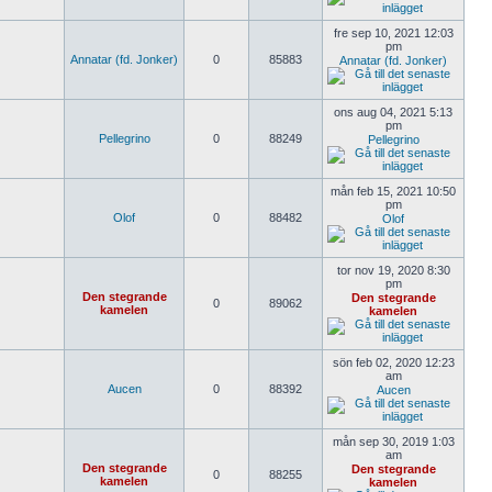
fre sep 10, 2021 12:03
pm
Annatar (fd. Jonker)
0
85883
Annatar (fd. Jonker)
ons aug 04, 2021 5:13
pm
Pellegrino
0
88249
Pellegrino
mån feb 15, 2021 10:50
pm
Olof
0
88482
Olof
tor nov 19, 2020 8:30
pm
Den stegrande
Den stegrande
0
89062
kamelen
kamelen
sön feb 02, 2020 12:23
am
Aucen
0
88392
Aucen
mån sep 30, 2019 1:03
am
Den stegrande
Den stegrande
0
88255
kamelen
kamelen