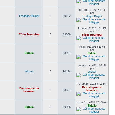
ons dec 12, 2018 11:47
pm
Fredegar Bolger
0
89122
Fredegar Bolger
fre nov 02, 2018 11:49
am
Túrin Turambar
0
89869
Túrin Turambar
fre jun 01, 2018 11:46
am
Eldalie
0
88001
Eldalie
tor apr 12, 2018 10:56
pm
Wickel
0
90474
Wickel
fre feb 16, 2018 6:17 pm
Den stegrande
Den stegrande
0
88651
kamelen
kamelen
fre jul 15, 2016 12:23 am
Eldalie
Eldalie
0
89925