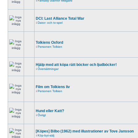
i
Fantasy utanför Midgård
DCI: Last Alliance Total War
i
Dator- och tv-spel
Tolkiens Oxford
i
Personen Tolkien
Hjälp med att köpa rätt böcker och ljudböcker!
i
Översättningar
Film om Tolkiens liv
i
Personen Tolkien
Hund eller Katt?
i
Övrigt
[Köpes] Bilbo (1962) med illustrationer av Tove Jansson
i
Köp-byt-sälj