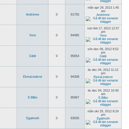
mån apr 29, 2013 1:45
am
Andrimne
0
91755
Andrimne
sön feb 17, 2013 12:57
pm
Yono
0
94485
Yono
sön dec 09, 2012 8:52
pm
Gildir
0
95654
Gildir
tis dec 04, 2012 11:12
pm
ElviraLinderot
0
94308
ElviraLinderot
tis dec 04, 2012 10:40
am
E.Bilbo
0
95967
E.Bilbo
mån okt 29, 2012 8:24
pm
Egalmoth
0
93935
Egalmoth