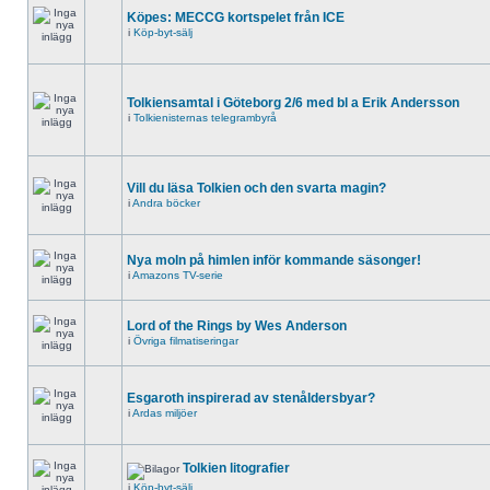
Köpes: MECCG kortspelet från ICE
i
Köp-byt-sälj
Tolkiensamtal i Göteborg 2/6 med bl a Erik Andersson
i
Tolkienisternas telegrambyrå
Vill du läsa Tolkien och den svarta magin?
i
Andra böcker
Nya moln på himlen inför kommande säsonger!
i
Amazons TV-serie
Lord of the Rings by Wes Anderson
i
Övriga filmatiseringar
Esgaroth inspirerad av stenåldersbyar?
i
Ardas miljöer
Tolkien litografier
i
Köp-byt-sälj