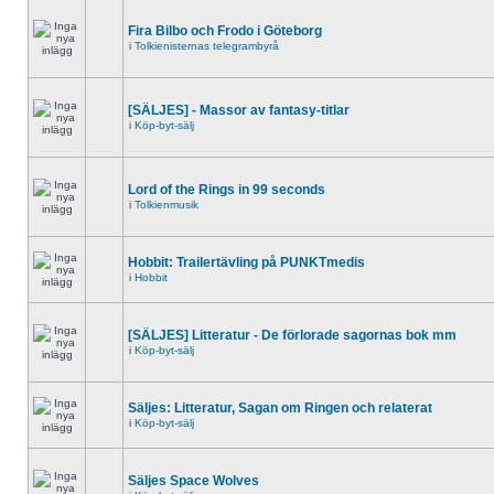
Fira Bilbo och Frodo i Göteborg
i
Tolkienisternas telegrambyrå
[SÄLJES] - Massor av fantasy-titlar
i
Köp-byt-sälj
Lord of the Rings in 99 seconds
i
Tolkienmusik
Hobbit: Trailertävling på PUNKTmedis
i
Hobbit
[SÄLJES] Litteratur - De förlorade sagornas bok mm
i
Köp-byt-sälj
Säljes: Litteratur, Sagan om Ringen och relaterat
i
Köp-byt-sälj
Säljes Space Wolves