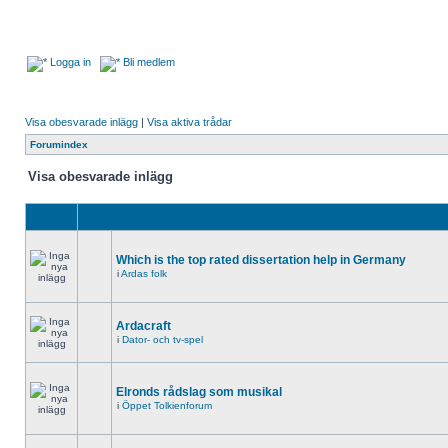
Logga in
Bli medlem
Visa obesvarade inlägg
|
Visa aktiva trådar
Forumindex
Visa obesvarade inlägg
Which is the top rated dissertation help in Germany
i
Ardas folk
Ardacraft
i
Dator- och tv-spel
Elronds rådslag som musikal
i
Öppet Tolkienforum