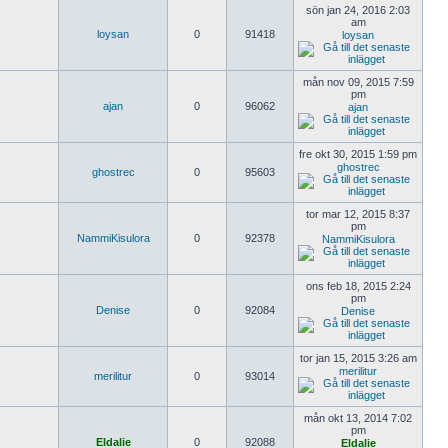
sön jan 24, 2016 2:03
am
loysan
0
91418
loysan
mån nov 09, 2015 7:59
pm
ajan
0
96062
ajan
fre okt 30, 2015 1:59 pm
ghostrec
ghostrec
0
95603
tor mar 12, 2015 8:37
pm
NammiKisulora
0
92378
NammiKisulora
ons feb 18, 2015 2:24
pm
Denise
0
92084
Denise
tor jan 15, 2015 3:26 am
merilitur
merilitur
0
93014
mån okt 13, 2014 7:02
pm
Eldalie
0
92088
Eldalie