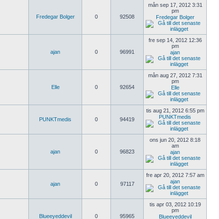
mån sep 17, 2012 3:31
pm
Fredegar Bolger
0
92508
Fredegar Bolger
fre sep 14, 2012 12:36
pm
ajan
0
96991
ajan
mån aug 27, 2012 7:31
pm
Elle
0
92654
Elle
tis aug 21, 2012 6:55 pm
PUNKTmedis
PUNKTmedis
0
94419
ons jun 20, 2012 8:18
am
ajan
0
96823
ajan
fre apr 20, 2012 7:57 am
ajan
ajan
0
97117
tis apr 03, 2012 10:19
pm
Blueeyeddevil
0
95965
Blueeyeddevil