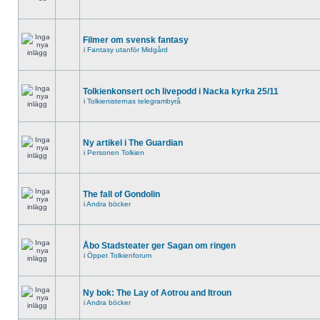
Filmer om svensk fantasy
i
Fantasy utanför Midgård
Tolkienkonsert och livepodd i Nacka kyrka 25/11
i
Tolkienisternas telegrambyrå
Ny artikel i The Guardian
i
Personen Tolkien
The fall of Gondolin
i
Andra böcker
Åbo Stadsteater ger Sagan om ringen
i
Öppet Tolkienforum
Ny bok: The Lay of Aotrou and Itroun
i
Andra böcker