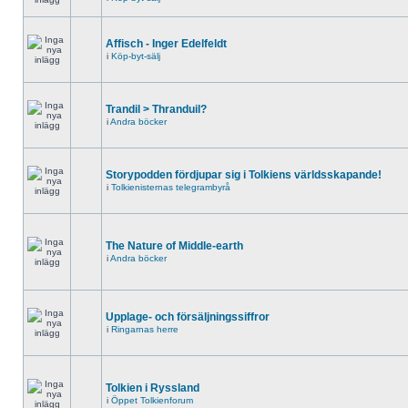
Affisch - Inger Edelfeldt
i
Köp-byt-sälj
Trandil > Thranduil?
i
Andra böcker
Storypodden fördjupar sig i Tolkiens världsskapande!
i
Tolkienisternas telegrambyrå
The Nature of Middle-earth
i
Andra böcker
Upplage- och försäljningssiffror
i
Ringarnas herre
Tolkien i Ryssland
i
Öppet Tolkienforum