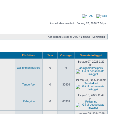
FAQ
Sök
Aktuellt datum och tid: fre aug 07, 2026 7:34 pm
Alla tidsangivelser är UTC + 1 timme [
Sommartid
]
Författare
Svar
Visningar
Senaste inlägget
fre aug 07, 2026 1:22
pm
assignmenthelpers
0
9
assignmenthelpers
lör maj 31, 2025 4:28 pm
Tenderfoot
Tenderfoot
0
30808
lör jan 18, 2025 11:49
pm
Pellegrino
0
60309
Pellegrino
ons okt 09, 2024 7:48