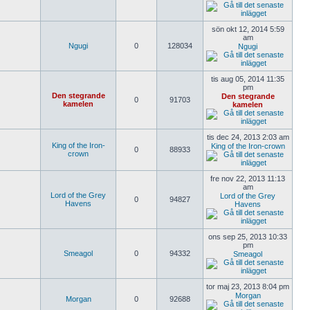
sön okt 12, 2014 5:59
am
Ngugi
0
128034
Ngugi
tis aug 05, 2014 11:35
pm
Den stegrande
Den stegrande
0
91703
kamelen
kamelen
tis dec 24, 2013 2:03 am
King of the Iron-
King of the Iron-crown
0
88933
crown
fre nov 22, 2013 11:13
am
Lord of the Grey
Lord of the Grey
0
94827
Havens
Havens
ons sep 25, 2013 10:33
pm
Smeagol
0
94332
Smeagol
tor maj 23, 2013 8:04 pm
Morgan
Morgan
0
92688