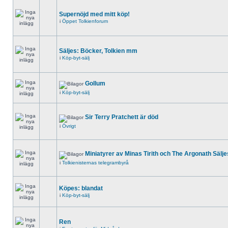
Supernöjd med mitt köp!
i
Öppet Tolkienforum
Säljes: Böcker, Tolkien mm
i
Köp-byt-sälj
Gollum
i
Köp-byt-sälj
Sir Terry Pratchett är död
i
Övrigt
Miniatyrer av Minas Tirith och The Argonath Sälje
i
Tolkienisternas telegrambyrå
Köpes: blandat
i
Köp-byt-sälj
Ren