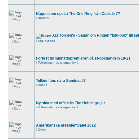
Någon som spelat The One Ring från Cubicle 7?
i
Rollspel
J.r.r Tolkien's - Sagan om Ringen "bild-bok" till sa
i
Köp-byt-sälj
Förfest till midnattspremiären på sf-bokhandeln 18-21
i
Tolkienisternas telegrambyrå
Tolkienfans nära Sundsvall?
i
Hobbit
Ny sida med officiella The Hobbit grejer
i
Tolkienisternas telegrambyrå
Amerikanska presidentvalet 2012
i
Övrigt