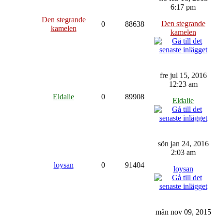
6:17 pm
Den stegrande
Den stegrande
0
88638
kamelen
kamelen
fre jul 15, 2016
12:23 am
Eldalie
0
89908
Eldalie
sön jan 24, 2016
2:03 am
loysan
0
91404
loysan
mån nov 09, 2015