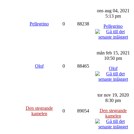
ons aug 04, 2021
5:13 pm
Pellegrino
0
88238
Pellegrino
mån feb 15, 2021
10:50 pm
Olof
0
88465
Olof
tor nov 19, 2020
8:30 pm
Den stegrande
Den stegrande
0
89054
kamelen
kamelen