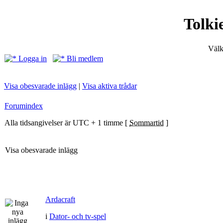
Tolki
Välk
Logga in
Bli medlem
Visa obesvarade inlägg
|
Visa aktiva trådar
Forumindex
Alla tidsangivelser är UTC + 1 timme [
Sommartid
]
Visa obesvarade inlägg
Ardacraft
i
Dator- och tv-spel