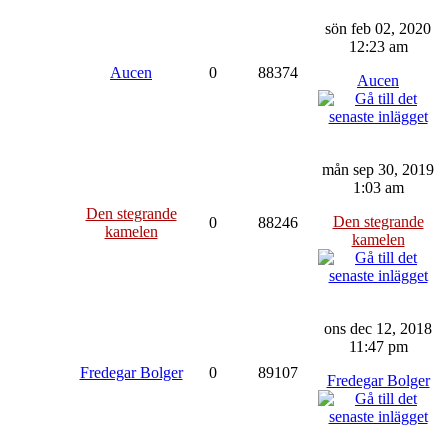
sön feb 02, 2020
12:23 am
Aucen
0
88374
Aucen
mån sep 30, 2019
1:03 am
Den stegrande
Den stegrande
0
88246
kamelen
kamelen
ons dec 12, 2018
11:47 pm
Fredegar Bolger
0
89107
Fredegar Bolger