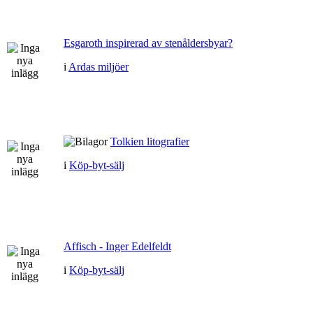
Esgaroth inspirerad av stenåldersbyar?
i
Ardas miljöer
Tolkien litografier
i
Köp-byt-sälj
Affisch - Inger Edelfeldt
i
Köp-byt-sälj