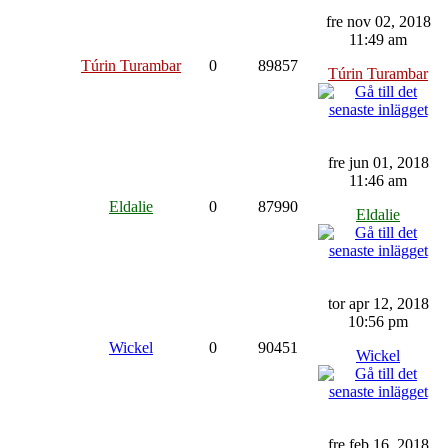
fre nov 02, 2018
11:49 am
Túrin Turambar
0
89857
Túrin Turambar
fre jun 01, 2018
11:46 am
Eldalie
0
87990
Eldalie
tor apr 12, 2018
10:56 pm
Wickel
0
90451
Wickel
fre feb 16, 2018