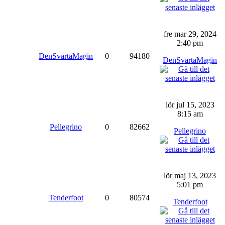
fre mar 29, 2024
2:40 pm
DenSvartaMagin
0
94180
DenSvartaMagin
lör jul 15, 2023
8:15 am
Pellegrino
0
82662
Pellegrino
lör maj 13, 2023
5:01 pm
Tenderfoot
0
80574
Tenderfoot